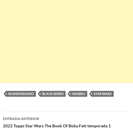
40 ANIVERSARIO
BLACK SERIES
HASBRO
STAR WARS
Navegación
ENTRADA ANTERIOR
de
2022 Topps Star Wars The Book Of Boba Fett temporada 1