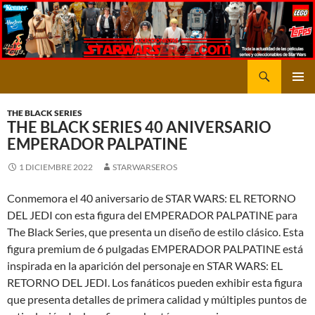
Saltar
al
contenido
Buscar
STARWARSEROS
MENÚ
PRINCI
THE BLACK SERIES
THE BLACK SERIES 40 ANIVERSARIO
EMPERADOR PALPATINE
1 DICIEMBRE 2022
STARWARSEROS
Conmemora el 40 aniversario de STAR WARS: EL RETORNO
DEL JEDI con esta figura del EMPERADOR PALPATINE para
The Black Series, que presenta un diseño de estilo clásico. Esta
figura premium de 6 pulgadas EMPERADOR PALPATINE está
inspirada en la aparición del personaje en STAR WARS: EL
RETORNO DEL JEDI. Los fanáticos pueden exhibir esta figura
que presenta detalles de primera calidad y múltiples puntos de