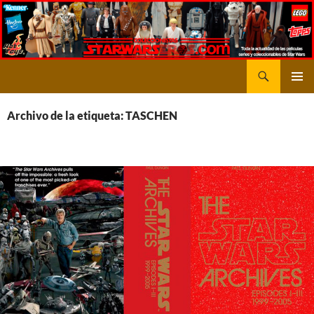
Saltar
al
contenido
Buscar
STARWARSEROS
MENÚ
PRINCI
Archivo de la etiqueta: TASCHEN