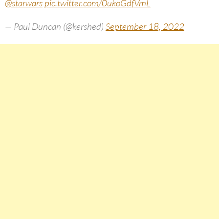
@starwars
pic.twitter.com/0ukoGdfVmL
— Paul Duncan (@kershed)
September 18, 2022