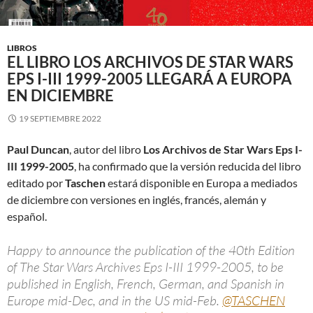
LIBROS
EL LIBRO LOS ARCHIVOS DE STAR WARS
EPS I-III 1999-2005 LLEGARÁ A EUROPA
EN DICIEMBRE
19 SEPTIEMBRE 2022
Paul Duncan
, autor del libro
Los Archivos de Star Wars Eps I-
III 1999-2005
, ha confirmado que la versión reducida del libro
editado por
Taschen
estará disponible en Europa a mediados
de diciembre con versiones en inglés, francés, alemán y
español.
Happy to announce the publication of the 40th Edition
of The Star Wars Archives Eps I-III 1999-2005, to be
published in English, French, German, and Spanish in
Europe mid-Dec, and in the US mid-Feb.
@TASCHEN