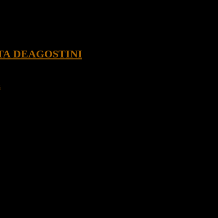
TA DEAGOSTINI
s
, aprobado por la licencia oficial de Lucasfilm.