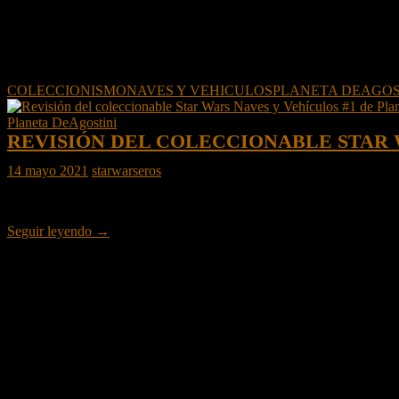
COLECCIONISMO
NAVES Y VEHICULOS
PLANETA DEAGOS
Planeta DeAgostini
REVISIÓN DEL COLECCIONABLE STAR 
14 mayo 2021
starwarseros
En colaboración con
Planeta DeAgostini
os traemos una revisión de 
Revisión
Seguir leyendo
→
del
coleccionable
Star
Wars
Naves
y
Vehículos
#1
de
Planeta