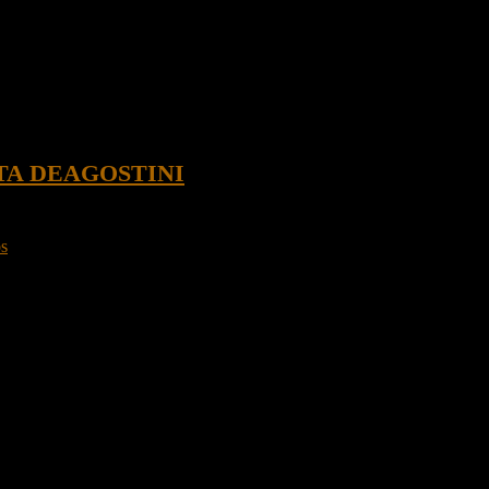
TA DEAGOSTINI
os
, aprobado por la licencia oficial de Lucasfilm.