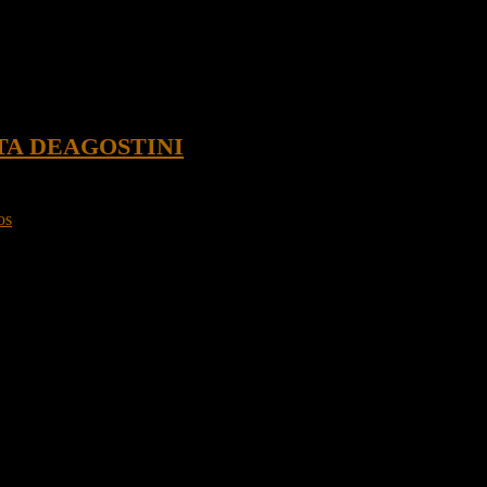
TA DEAGOSTINI
os
, aprobado por la licencia oficial de Lucasfilm.