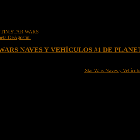
TINI
STAR WARS
WARS NAVES Y VEHÍCULOS #1 DE PLANE
la primera entrega del nuevo coleccionable
Star Wars Naves y Vehícul