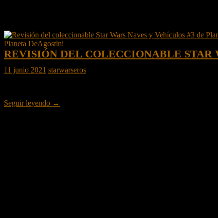
Archivo de la etiqueta: NAVES Y VEHI
Planeta DeAgostini
REVISIÓN DEL COLECCIONABLE STAR 
11 junio 2021
starwarseros
En colaboración con
Planeta DeAgostini
os traemos una revisión de 
Revisión
Seguir leyendo
→
del
coleccionable
Star
Wars
Naves
y
Vehículos
#3
de
Planeta
DeAgostini