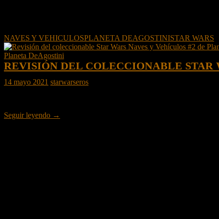
NAVES Y VEHICULOS
PLANETA DEAGOSTINI
STAR WARS
Planeta DeAgostini
REVISIÓN DEL COLECCIONABLE STAR 
14 mayo 2021
starwarseros
En colaboración con
Planeta DeAgostini
os traemos una revisión de 
Revisión
Seguir leyendo
→
del
coleccionable
Star
Wars
Naves
y
Vehículos
#2
de
Planeta
DeAgostini