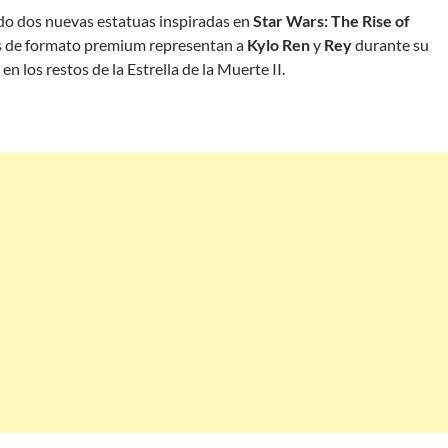
o dos nuevas estatuas inspiradas en
Star Wars: The Rise of
ras de formato premium representan a
Kylo Ren
y
Rey
durante su
 en los restos de la Estrella de la Muerte II.
estatuas Star Wars: The Rise of Skywalker de Sideshow