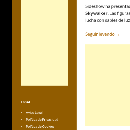
Sideshow ha presentad
Skywalker
. Las figu
lucha
con sables de luz
Nuevas 
Seguir leyendo
→
LEGAL
Aviso Legal
Política de Privacidad
Política de Cookies