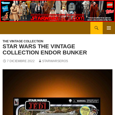
Saltar
al
contenido
Buscar
STARWARSEROS
MENÚ
PRINCI
THE VINTAGE COLLECTION
STAR WARS THE VINTAGE
COLLECTION ENDOR BUNKER
7 DICIEMBRE 2022
STARWARSEROS