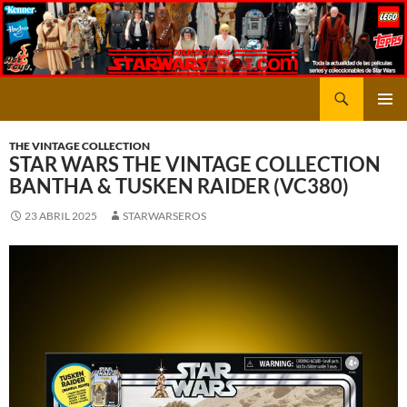
Saltar
al
contenido
Buscar
STARWARSEROS
MENÚ
PRINCI
THE VINTAGE COLLECTION
STAR WARS THE VINTAGE COLLECTION
BANTHA & TUSKEN RAIDER (VC380)
23 ABRIL 2025
STARWARSEROS