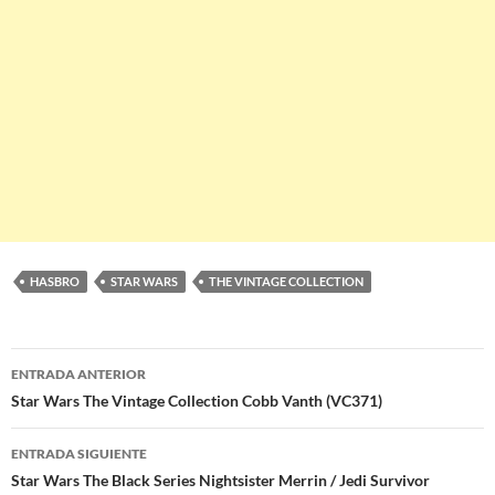
HASBRO
STAR WARS
THE VINTAGE COLLECTION
Navegación
ENTRADA ANTERIOR
de
Star Wars The Vintage Collection Cobb Vanth (VC371)
entradas
ENTRADA SIGUIENTE
Star Wars The Black Series Nightsister Merrin / Jedi Survivor