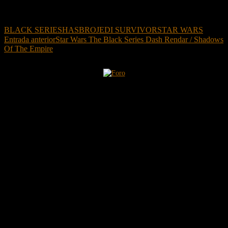
BLACK SERIES
HASBRO
JEDI SURVIVOR
STAR WARS
Navegación
Entrada anterior
Star Wars The Black Series Dash Rendar / Shadows
Of The Empire
de
entradas