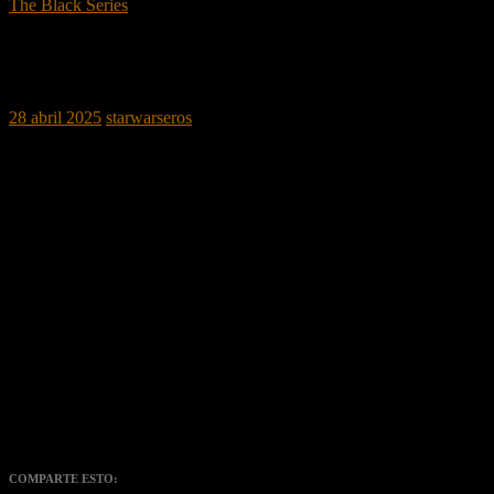
The Black Series
STAR WARS THE BLACK SERIES CAL
KESTIS, TURGLE & SKOOVA STEV /
JEDI SURVIVOR
28 abril 2025
starwarseros
Este multipack de figuras de acción está inspirado en los personajes
de Cal Kestis, BD-1, Turgle y Skoova Stev de STAR WARS JEDI:
SURVIVOR. Incluye 7 accesorios.
Disponible exclusivamente en Amazon | Precio de venta
aproximado: 59,99€ | Lanzamiento: verano de 2025
COMPARTE ESTO: