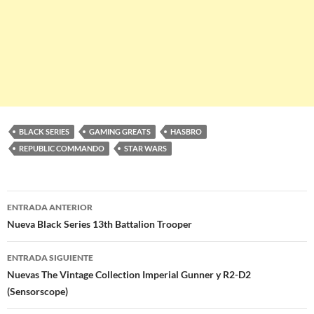
BLACK SERIES
GAMING GREATS
HASBRO
REPUBLIC COMMANDO
STAR WARS
Navegación
ENTRADA ANTERIOR
de
Nueva Black Series 13th Battalion Trooper
entradas
ENTRADA SIGUIENTE
Nuevas The Vintage Collection Imperial Gunner y R2-D2
(Sensorscope)