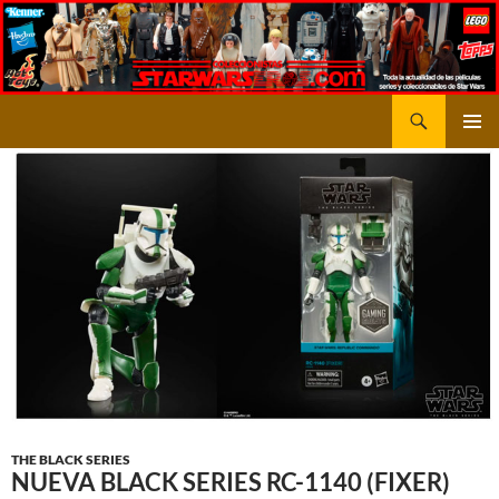
Saltar
al
contenido
Buscar
STARWARSEROS
MENÚ
PRINCI
THE BLACK SERIES
NUEVA BLACK SERIES RC-1140 (FIXER)