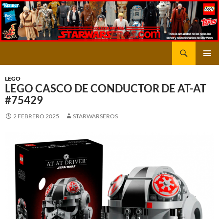
Saltar
al
contenido
Buscar
STARWARSEROS
MENÚ
PRINCI
LEGO
LEGO CASCO DE CONDUCTOR DE AT-AT
#75429
2 FEBRERO 2025
STARWARSEROS