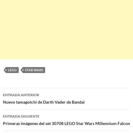
LEGO
STAR WARS
Navegación
ENTRADA ANTERIOR
de
Nuevo tamagotchi de Darth Vader de Bandai
entradas
ENTRADA SIGUIENTE
Primeras imágenes del set 30708 LEGO Star Wars Millennium Falcon