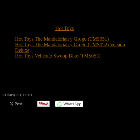
Fett ™ y la mochila propulsora.
Fecha de lanzamiento: aproximadamente 4º trimestre de 2022 – 1º
trimestre de 2023.
Más detalle e imágenes en
Hot Toys
Hot Toys The Mandalorian y Grogu (TMS051)
Hot Toys The Mandalorian y Grogu (TMS052) Versión
Deluxe
Hot Toys Vehículo Swoop Bike (TMS053)
TM
© &
Lucasfilm Ltd.
© 2021 Hot Toys Limited. All Rights Reserved.
COMPARTE ESTO:
WhatsApp