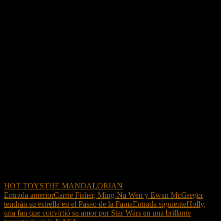
HOT TOYS
THE MANDALORIAN
Navegación
Entrada anterior
Carrie Fisher, Ming-Na Wen y Ewan McGregor
tendrán su estrella en el Paseo de la Fama
Entrada siguiente
Holly,
de
una fan que convirtió su amor por Star Wars en una brillante