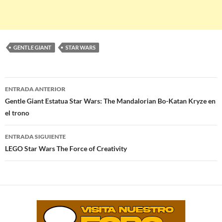
GENTLE GIANT
STAR WARS
Navegación
ENTRADA ANTERIOR
de
Gentle Giant Estatua Star Wars: The Mandalorian Bo-Katan Kryze en
el trono
entradas
ENTRADA SIGUIENTE
LEGO Star Wars The Force of Creativity