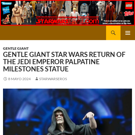
Saltar
al
contenido
Buscar
STARWARSEROS
MENÚ
PRINCI
GENTLE GIANT
GENTLE GIANT STAR WARS RETURN OF
THE JEDI EMPEROR PALPATINE
MILESTONES STATUE
8 MAYO 2024
STARWARSEROS