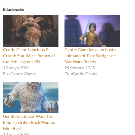
Relacionado
Gentle Giant Salacious B.
Gentle Giant lanza un busto
Crumb Star Wars: Return of
animado de Ezra Bridger de
the Jedi Legends 3D
Star Wars Rebels
15 mayo 2024
24 febrero 2025
En «Gentle Giant»
En «Gentle Giant»
Gentle Giant Star Wars The
Empire Strikes Back Wampa
Mini Bust
13 mayo 2024