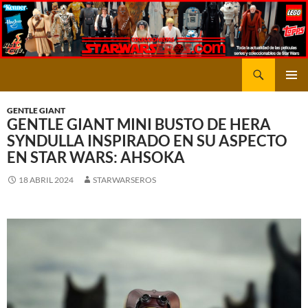
Saltar
al
contenido
Buscar
STARWARSEROS
MENÚ
PRINCI
GENTLE GIANT
GENTLE GIANT MINI BUSTO DE HERA
SYNDULLA INSPIRADO EN SU ASPECTO
EN STAR WARS: AHSOKA
18 ABRIL 2024
STARWARSEROS