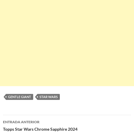
GENTLE GIANT
STAR WARS
Navegación
ENTRADA ANTERIOR
de
Topps Star Wars Chrome Sapphire 2024