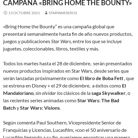
CAMPAÑA «BRING HOME THE BOUNTY»
13 OCTUBRE 2021
STARWARSEROS
«Bring Home the Bounty” es una campaña global que
presentará semanalmente hasta fin de año nuevos productos,
juegos y publicaciones
Star Wars,
entre los que se incluye
juguetes, coleccionables, libros, textiles y más.
Todos los martes hasta el 28 de diciembre, serán presentados
nuevos productos inspirados en Star Wars, desde series que
serán lanzadas próximamente como
El libro de Boba Fett
, que
se estrena en Disney + el 29 de diciembre, a éxitos como
El
Mandaloriano
, sin olvidar los
clásicos de la
saga Skywalker
, o
las recientes series animadas como
Star Wars: The Bad
Batch
y
Star Wars: Visions
.
Según comenta Paul Southern, Vicepresidente Senior de
Franquicias y Licencias, Lucasfilm, «con el 50 aniversario de
Lucasfilm llegando a su fin, queríamos encontrar una manera