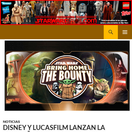
Saltar
al
contenido
Buscar
STARWARSEROS
MENÚ
PRINCI
NOTICIAS
DISNEY Y LUCASFILM LANZAN LA