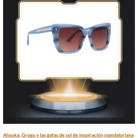
Ahsoka, Grogu y las gafas de sol de inspiración mandaloriana