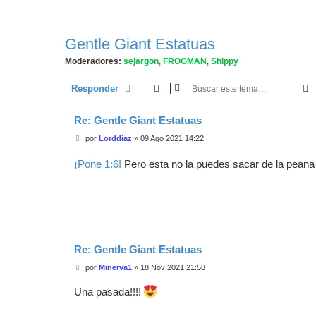
Gentle Giant Estatuas
Moderadores:
sejargon
,
FROGMAN
,
Shippy
Responder
Re: Gentle Giant Estatuas
M
por
Lorddiaz
»
09 Ago 2021 14:22
e
n
¡Pone 1:6!
Pero esta no la puedes sacar de la pean
s
a
j
e
Re: Gentle Giant Estatuas
M
por
Minerva1
»
18 Nov 2021 21:58
e
n
Una pasada!!!!
s
a
j