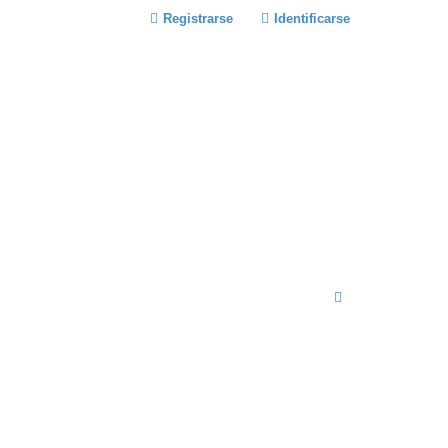
Registrarse
Identificarse
B
U
S
C
A
R