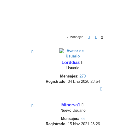
Anterior
1
2
17 Mensajes
Lorddiaz
Usuario
Mensajes:
270
Registrado:
04 Ene 2020 23:54
A
r
r
i
Minerva1
b
a
Nuevo Usuario
Mensajes:
25
Registrado:
15 Nov 2021 23:26