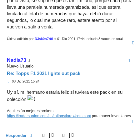
por lo visto, se supone que es tan limitado, porque cada pack
lleva una paralela numerada garantizada, asi que estara
limitado al total de numeradas que haya. debió durar
segundos, lo cual me parece raro, estare atento por si
vuelven a salir a venta
Última edición por
D3sk0n7r0l
el 01 Dic 2021 17:44, editado 3 veces en total.
A
r
r
i
Nadia73
b
a
Nuevo Usuario
Re: Topps F1 2021 lights out pack
M
08 Dic 2021 15:24
e
n
Uy sí, mi hermano estaria feliz si tuviera este pack en su
s
a
colección
j
e
Aquí están mejores brokers
https://tradersunion.com/es/ratings/forex/common/
para hacer inversiones.
A
r
r
i
Responder
b