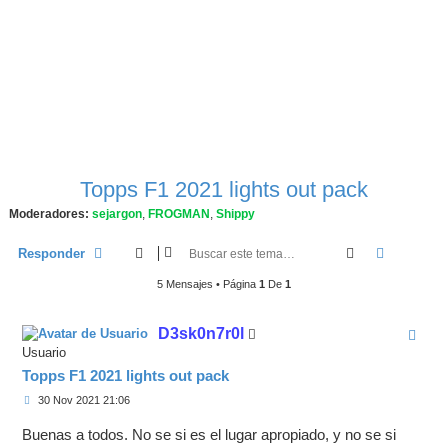
Topps F1 2021 lights out pack
Moderadores:
sejargon
,
FROGMAN
,
Shippy
Buscar
Búsqueda
Responder
5 Mensajes • Página
1
De
1
D3sk0n7r0l
Usuario
Topps F1 2021 lights out pack
M
30 Nov 2021 21:06
e
n
Buenas a todos. No se si es el lugar apropiado, y no se si
s