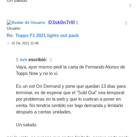
Un saludo.
A
r
r
i
D3sk0n7r0l
b
a
Usuario
Re: Topps F1 2021 lights out pack
M
01 Dic 2021 12:48
e
n
s
a
evs
escribió:
j
Vaya, ayer mismo pedí la carta de Fernando Alonso de
e
Topps Now y no lo vi.
Es un set On Demand y pone que quedan 13 días para
terminar, es de esperar que el "Sold Out" sea temporal
por problemas en la web y que lo vuelvan a poner en
venta. No tendría sentido ser bajo demanda y limitarlo
después a ciertas unidades.
Un saludo.