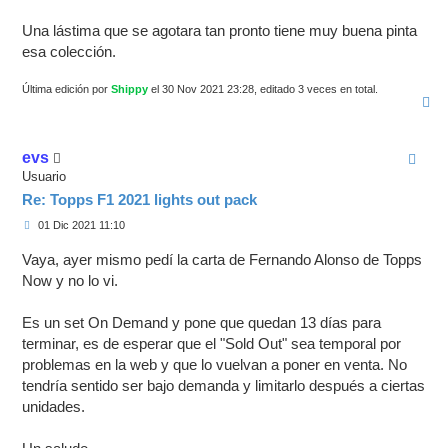
Una lástima que se agotara tan pronto tiene muy buena pinta
esa colección.
Última edición por
Shippy
el 30 Nov 2021 23:28, editado 3 veces en total.
A
r
r
i
evs
b
a
Usuario
Re: Topps F1 2021 lights out pack
M
01 Dic 2021 11:10
e
n
Vaya, ayer mismo pedí la carta de Fernando Alonso de Topps
s
a
Now y no lo vi.
j
e
Es un set On Demand y pone que quedan 13 días para
terminar, es de esperar que el "Sold Out" sea temporal por
problemas en la web y que lo vuelvan a poner en venta. No
tendría sentido ser bajo demanda y limitarlo después a ciertas
unidades.