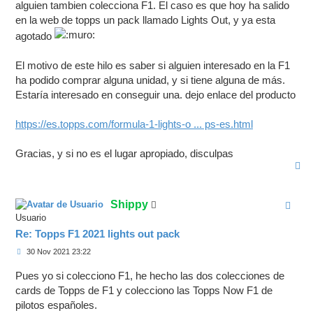
a
alguien tambien colecciona F1. El caso es que hoy ha salido
j
en la web de topps un pack llamado Lights Out, y ya esta
e
agotado
El motivo de este hilo es saber si alguien interesado en la F1
ha podido comprar alguna unidad, y si tiene alguna de más.
Estaría interesado en conseguir una. dejo enlace del producto
https://es.topps.com/formula-1-lights-o ... ps-es.html
Gracias, y si no es el lugar apropiado, disculpas
A
r
r
i
Shippy
b
a
Usuario
Re: Topps F1 2021 lights out pack
M
30 Nov 2021 23:22
e
n
Pues yo si colecciono F1, he hecho las dos colecciones de
s
a
cards de Topps de F1 y colecciono las Topps Now F1 de
j
pilotos españoles.
e