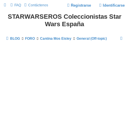
FAQ
Contáctenos
Registrarse
Identificarse
STARWARSEROS Coleccionistas Star
Wars España
B
BLOG
FORO
Cantina Mos Eisley
General (Off-topic)
U
S
C
A
R