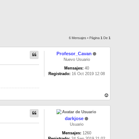
6 Mensajes • Página
1
De
1
Profesor_Cavan
Nuevo Usuario
Mensajes:
40
Registrado:
16 Oct 2019 12:08
A
r
r
i
b
a
darkjose
Usuario
Mensajes:
1260
Registrado:
24 Sep 2019 21:02