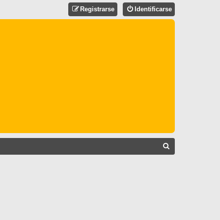
Registrarse
Identificarse
B
U
S
C
A
R