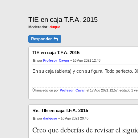
TIE en caja T.F.A. 2015
Moderador:
duque
Responder
TIE en caja T.F.A. 2015
M
por
Profesor_Cavan
»
16 Ago 2021 12:48
e
n
En su caja (abierta) y con su figura. Todo perfecto.
s
a
j
e
Última edición por
Profesor_Cavan
el 17 Ago 2021 12:57, editado 1 vez
Re: TIE en caja T.F.A. 2015
M
por
darkjose
»
16 Ago 2021 20:45
e
n
Creo que deberías de revisar el sigui
s
a