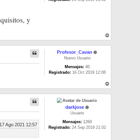
uisitos, y
A
r
r
i
Profesor_Cavan
b
a
Nuevo Usuario
Mensajes:
40
Registrado:
16 Oct 2019 12:08
A
r
r
i
b
a
darkjose
Usuario
Mensajes:
1260
17 Ago 2021 12:57
Registrado:
24 Sep 2019 21:02