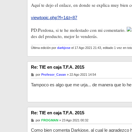
Aquí te dejo el enlace, en donde se explica muy bien 
viewtopic.php?f=1&t=87
PD:Perdona, si te he molestado con mi comentario.
des del producto, mejor lo venderás.
Última edición por
darkjose
el 17 Ago 2021 21:43, editado 1 vez en tota
Re: TIE en caja T.F.A. 2015
M
por
Profesor_Cavan
»
22 Ago 2021 14:54
e
n
Tampoco es algo que me urja... de manera que lo he 
s
a
j
e
Re: TIE en caja T.F.A. 2015
M
por
FROGMAN
»
23 Ago 2021 00:32
e
n
Como bien comenta Darkjose, al cual le agradezco h
s