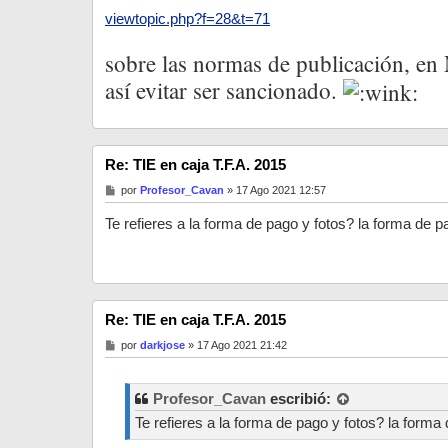
j
e
viewtopic.php?f=28&t=71
sobre las normas de publicación, en
así evitar ser sancionado.
Re: TIE en caja T.F.A. 2015
M
por
Profesor_Cavan
»
17 Ago 2021 12:57
e
n
Te refieres a la forma de pago y fotos? la forma de 
s
a
j
e
Re: TIE en caja T.F.A. 2015
M
por
darkjose
»
17 Ago 2021 21:42
e
n
s
a
Profesor_Cavan
escribió:
j
Te refieres a la forma de pago y fotos? la forma
e