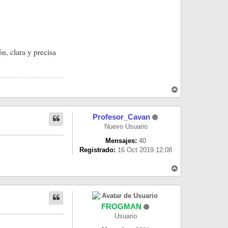
, clara y precisa
A
r
r
i
Profesor_Cavan
b
a
Nuevo Usuario
Mensajes:
40
Registrado:
16 Oct 2019 12:08
A
r
r
i
b
a
FROGMAN
Usuario