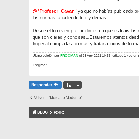
a
j
@"Profesor_Cavan"
ya que no habías publicado pr
e
las normas, añadiendo foto y demás.
Desde el foro siempre incidimos en que os leáis las 
que son claras y concisas...Estaremos atentos desde 
Imperial cumpla las normas y tratar a todos de forma 
Última edición por
FROGMAN
el 23 Ago 2021 10:33, editado 1 vez en t
Frogman
Responder
Volver a “Mercado Moderno”
BLOG
FORO