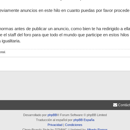
eviamente anuncios en este hilo en cuanto puedas por favor procede
normas antes de publicar un anuncio, como bien te ha redirigido a ell
el staff del foro para que todo el mundo que participe en estos hilo
igualitaria.
otal.
Contác
Desarrollado por
phpBB
® Forum Software © phpBB Limited
Traducción al español por
phpBB España
Privacidad
|
Condiciones
Clean-Boardz Style by DTMWC | Updated by
Alfredo Ramos