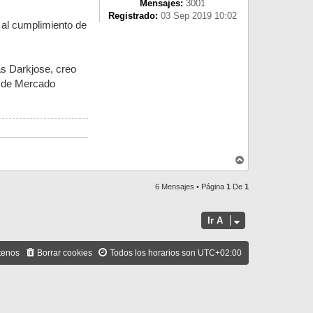
Mensajes:
3001
Registrado:
03 Sep 2019 10:02
 al cumplimiento de
as Darkjose, creo
s de Mercado
A
r
r
6 Mensajes • Página
1
De
1
i
b
a
Ir A
tenos
Borrar cookies
Todos los horarios son
UTC+02:00