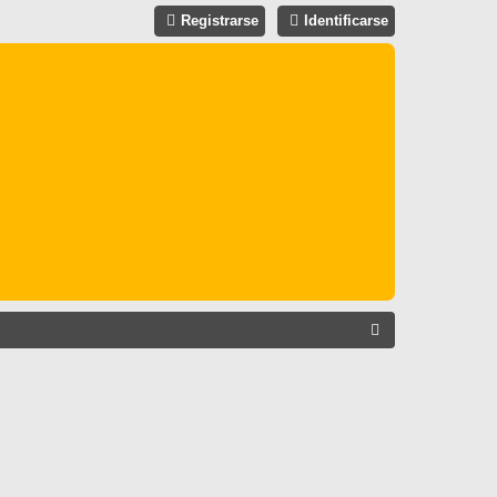
Registrarse
Identificarse
B
U
S
C
A
R