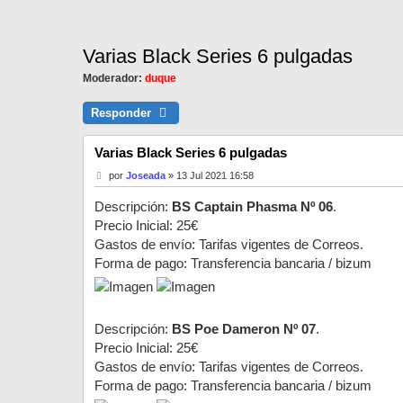
Varias Black Series 6 pulgadas
Moderador:
duque
Responder
Varias Black Series 6 pulgadas
M
por
Joseada
»
13 Jul 2021 16:58
e
n
Descripción:
BS Captain Phasma Nº 06
.
s
a
Precio Inicial: 25€
j
Gastos de envío: Tarifas vigentes de Correos.
e
Forma de pago: Transferencia bancaria / bizum
Descripción:
BS Poe Dameron Nº 07
.
Precio Inicial: 25€
Gastos de envío: Tarifas vigentes de Correos.
Forma de pago: Transferencia bancaria / bizum