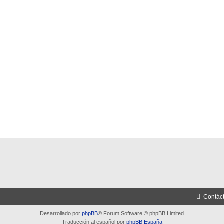
Contác
Desarrollado por
phpBB
® Forum Software © phpBB Limited
Traducción al español por
phpBB España