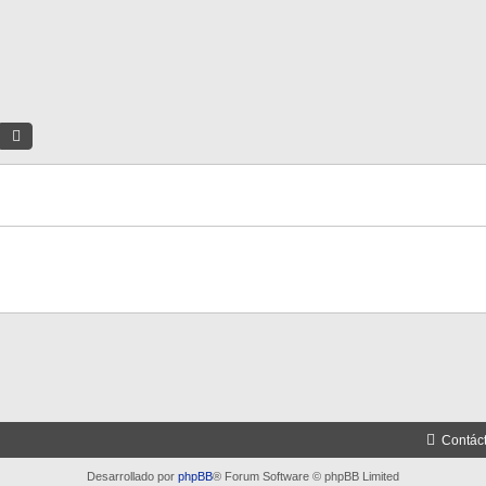
Buscar
Búsqueda Avanzada
Contác
Desarrollado por
phpBB
® Forum Software © phpBB Limited