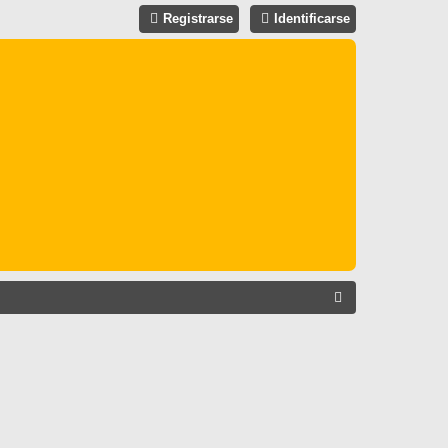
Registrarse
Identificarse
B
U
S
C
A
R