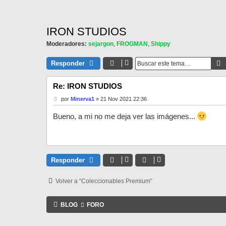
IRON STUDIOS
Moderadores:
sejargon
,
FROGMAN
,
Shippy
Responder
Re: IRON STUDIOS
M
por
Minerva1
»
21 Nov 2021 22:36
e
n
Bueno, a mi no me deja ver las imágenes...
s
a
j
e
Responder
Volver a “Coleccionables Premium”
BLOG
FORO