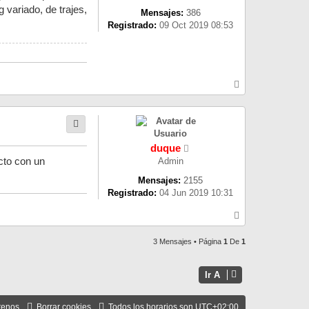
variado, de trajes,
Mensajes:
386
Registrado:
09 Oct 2019 08:53
A
r
r
i
b
a
duque
cto con un
Admin
Mensajes:
2155
Registrado:
04 Jun 2019 10:31
A
r
r
3 Mensajes • Página
1
De
1
i
b
a
Ir A
tenos
Borrar cookies
Todos los horarios son
UTC+02:00