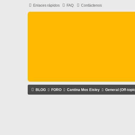
Enlaces rápidos
FAQ
Contáctenos
BLOG
FORO
Cantina Mos Eisley
General (Off-topi