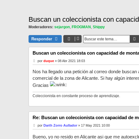
Buscan un coleccionista con capacid
Moderadores:
sejargon
,
FROGMAN
,
Shippy
Responder
Buscan un coleccionista con capacidad de montar
M
por
duque
»
08 Abr 2021 18:03
e
n
Nos ha llegado una petición al correo donde buscan
s
a
comercial de la zona de Alicante. Si hay algún inter
j
Gracias
e
Coleccionista en constante proceso de aprendizaje.
Re: Buscan un coleccionista con capacidad de mo
M
por
Darth Zorro Aullador
»
17 May 2021 10:00
e
n
Bueno, yo no resido en Alicante asi que me autoexc
s