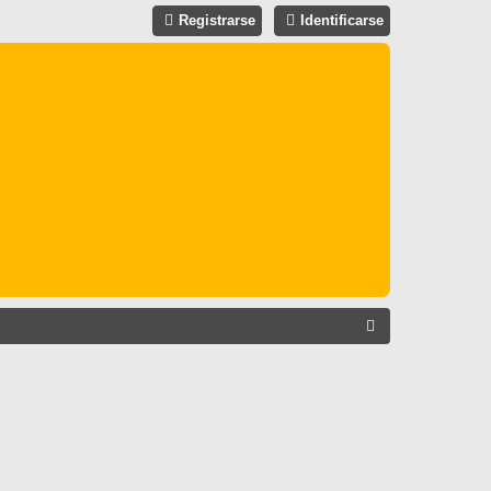
Registrarse
Identificarse
B
U
S
C
A
R