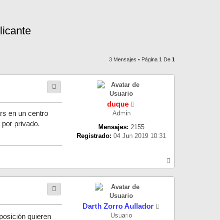
licante
3 Mensajes • Página
1
De
1
duque
rs en un centro
Admin
 por privado.
Mensajes:
2155
Registrado:
04 Jun 2019 10:31
A
r
r
i
b
a
Darth Zorro Aullador
Usuario
posición quieren