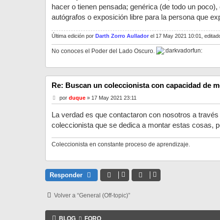
a
hacer o tienen pensada; genérica (de todo un poco),
j
autógrafos o exposición libre para la persona que e
e
Última edición por
Darth Zorro Aullador
el 17 May 2021 10:01, editado
No conoces el Poder del Lado Oscuro.
Re: Buscan un coleccionista con capacidad de mo
M
por
duque
»
17 May 2021 23:11
e
n
La verdad es que contactaron con nosotros a través 
s
a
coleccionista que se dedica a montar estas cosas, 
j
e
Coleccionista en constante proceso de aprendizaje.
Responder
Volver a “General (Off-topic)”
BLOG
FORO