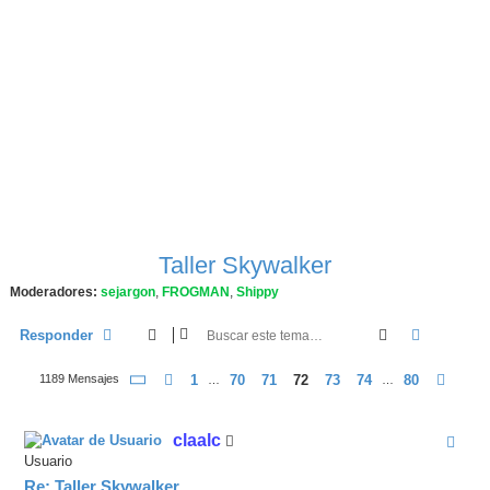
Taller Skywalker
Moderadores:
sejargon
,
FROGMAN
,
Shippy
Buscar
Búsqueda
Responder
Página
72
De
80
Anterior
1
70
71
72
73
74
80
Sigu
1189 Mensajes
…
…
claalc
Usuario
Re: Taller Skywalker