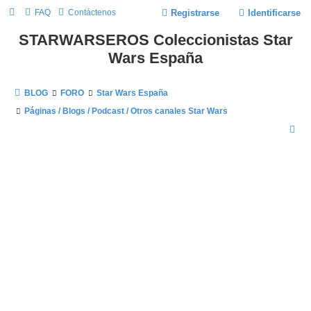
FAQ
Contáctenos
Registrarse
Identificarse
STARWARSEROS Coleccionistas Star
Wars España
BLOG
FORO
Star Wars España
Páginas / Blogs / Podcast / Otros canales Star Wars
B
U
S
C
A
R