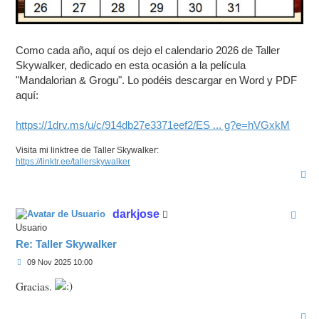
Como cada año, aquí os dejo el calendario 2026 de Taller
Skywalker, dedicado en esta ocasión a la película
"Mandalorian & Grogu". Lo podéis descargar en Word y PDF
aquí:
https://1drv.ms/u/c/914db27e3371eef2/ES ... g?e=hVGxkM
Visita mi linktree de Taller Skywalker:
https://linktr.ee/tallerskywalker
A
r
r
i
darkjose
b
a
Usuario
Re: Taller Skywalker
M
09 Nov 2025 10:00
e
n
Gracias.
s
a
j
A
e