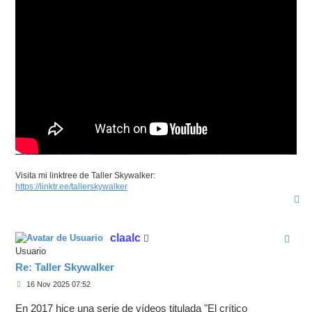
Visita mi linktree de Taller Skywalker:
https://linktr.ee/tallerskywalker
A
r
r
i
claalc
b
a
Usuario
Re: Taller Skywalker
M
16 Nov 2025 07:52
e
n
En 2017 hice una serie de vídeos titulada "El crítico
s