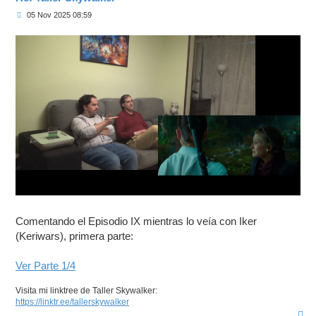
M
05 Nov 2025 08:59
e
n
s
a
j
e
Comentando el Episodio IX mientras lo veía con Iker
(Keriwars), primera parte:
Ver Parte 1/4
Visita mi linktree de Taller Skywalker:
https://linktr.ee/tallerskywalker
A