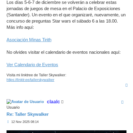
Los días 5-6-7 de diciembre se volverán a celebrar estas
jornadas de juegos de mesa en el Palacio de Exposiciones
(Santander). Un evento en el que organizaré, nuevamente, un
concurso de preguntas Star wars el sábado 6 a las 18.00.
Más info aquí:
Asociación Minas Tirith
No olvides visitar el calendario de eventos nacionales aquí:
Ver Calendario de Eventos
Visita mi linktree de Taller Skywalker:
https://linktr.ee/tallerskywalker
A
r
r
i
claalc
b
a
Usuario
Re: Taller Skywalker
M
12 Nov 2025 08:14
e
n