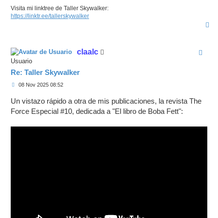
Visita mi linktree de Taller Skywalker:
https://linktr.ee/tallerskywalker
A
r
r
i
claalc
b
a
Usuario
Re: Taller Skywalker
M
08 Nov 2025 08:52
e
n
Un vistazo rápido a otra de mis publicaciones, la revista The
s
a
Force Especial #10, dedicada a "El libro de Boba Fett":
j
e