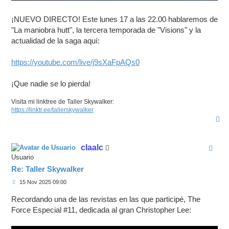
¡NUEVO DIRECTO! Este lunes 17 a las 22.00 hablaremos de
"La maniobra hutt", la tercera temporada de "Visions" y la
actualidad de la saga aquí:
https://youtube.com/live/j9sXaFpAQs0
¡Que nadie se lo pierda!
Visita mi linktree de Taller Skywalker:
https://linktr.ee/tallerskywalker
A
r
r
i
claalc
b
a
Usuario
Re: Taller Skywalker
M
15 Nov 2025 09:00
e
n
Recordando una de las revistas en las que participé, The
s
a
Force Especial #11, dedicada al gran Christopher Lee:
j
e