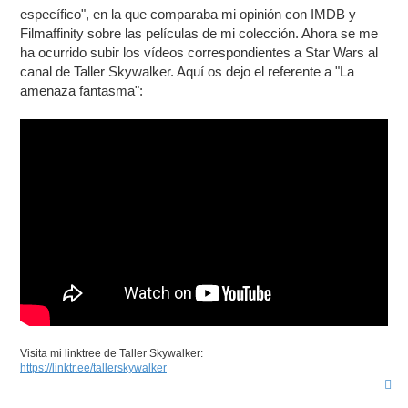
a
específico", en la que comparaba mi opinión con IMDB y
j
Filmaffinity sobre las películas de mi colección. Ahora se me
e
ha ocurrido subir los vídeos correspondientes a Star Wars al
canal de Taller Skywalker. Aquí os dejo el referente a "La
amenaza fantasma":
Visita mi linktree de Taller Skywalker:
https://linktr.ee/tallerskywalker
A
r