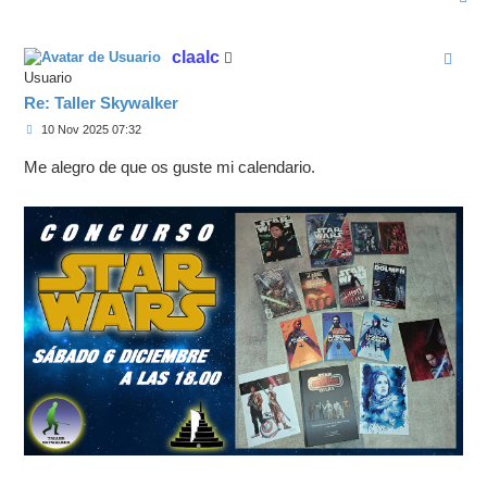
r
r
i
claalc
b
a
Usuario
Re: Taller Skywalker
M
10 Nov 2025 07:32
e
n
Me alegro de que os guste mi calendario.
s
a
j
e