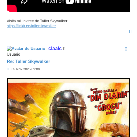
Visita mi linktree de Taller Skywalker:
https://linktr.ee/tallerskywalker
A
r
r
i
claalc
b
a
Usuario
Re: Taller Skywalker
M
09 Nov 2025 09:08
e
n
s
a
j
e