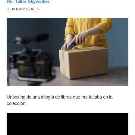
Re: Taller Skywalker
M
18 Nov 2025 07:55
e
n
s
a
j
e
Unboxing de una trilogía de libros que me faltaba en la
colección: