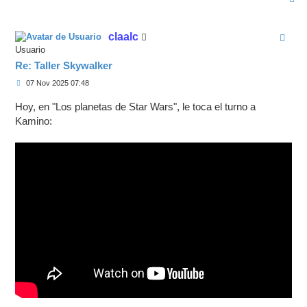
r
r
i
claalc
b
a
Usuario
Re: Taller Skywalker
M
07 Nov 2025 07:48
e
n
Hoy, en "Los planetas de Star Wars", le toca el turno a
s
a
Kamino:
j
e