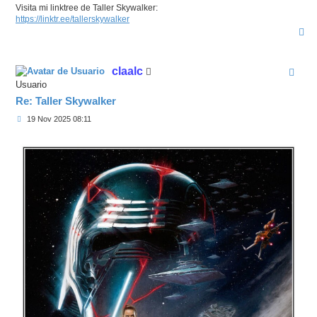
Visita mi linktree de Taller Skywalker:
https://linktr.ee/tallerskywalker
A
r
r
i
claalc
b
a
Usuario
Re: Taller Skywalker
M
19 Nov 2025 08:11
e
n
s
a
j
e