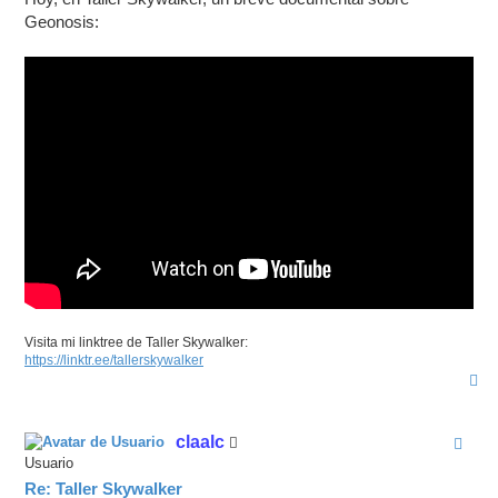
s
a
Geonosis:
j
e
Visita mi linktree de Taller Skywalker:
https://linktr.ee/tallerskywalker
A
r
r
i
claalc
b
a
Usuario
Re: Taller Skywalker