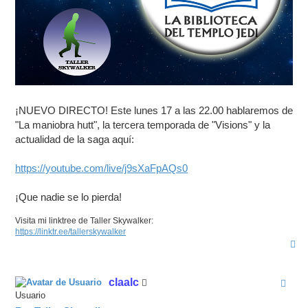
¡NUEVO DIRECTO! Este lunes 17 a las 22.00 hablaremos de
"La maniobra hutt", la tercera temporada de "Visions" y la
actualidad de la saga aquí:
https://youtube.com/live/j9sXaFpAQs0
¡Que nadie se lo pierda!
Visita mi linktree de Taller Skywalker:
https://linktr.ee/tallerskywalker
A
r
r
i
claalc
b
a
Usuario