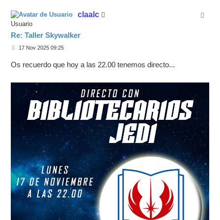
r
i
claalc
b
a
Usuario
Re: Taller Skywalker
M
17 Nov 2025 09:25
e
n
Os recuerdo que hoy a las 22.00 tenemos directo...
s
a
j
e