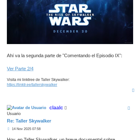
Ahí va la segunda parte de "Comentando el Episodio IX":
Ver Parte 2/4
Visita mi linktree de Taller Skywalker:
https://linktr.ee/tallerskywalker
A
r
r
i
claalc
b
a
Usuario
Re: Taller Skywalker
M
14 Nov 2025 07:58
e
n
Hoy, en Taller Skywalker, un breve documental sobre