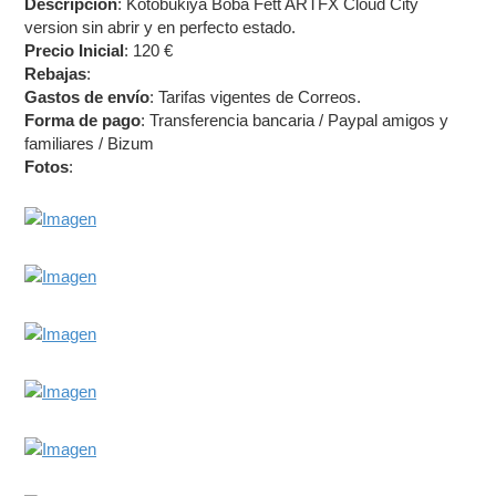
Descripción
: Kotobukiya Boba Fett ARTFX Cloud City
s
a
version sin abrir y en perfecto estado.
j
Precio Inicial
: 120 €
e
Rebajas
:
Gastos de envío
: Tarifas vigentes de Correos.
Forma de pago
: Transferencia bancaria / Paypal amigos y
familiares / Bizum
Fotos
: