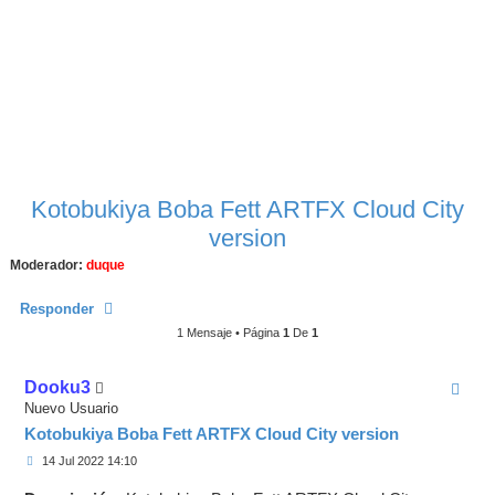
Kotobukiya Boba Fett ARTFX Cloud City
version
Moderador:
duque
Responder
1 Mensaje • Página
1
De
1
Dooku3
Nuevo Usuario
Kotobukiya Boba Fett ARTFX Cloud City version
M
14 Jul 2022 14:10
e
n