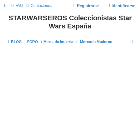
FAQ
Contáctenos
Registrarse
Identificarse
STARWARSEROS Coleccionistas Star
Wars España
B
BLOG
FORO
Mercado Imperial
Mercado Moderno
U
S
C
A
R