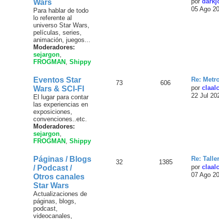
por
darkj
Wars
05 Ago 2
Para hablar de todo
lo referente al
universo Star Wars,
películas, series,
animación, juegos...
Moderadores:
sejargon
,
FROGMAN
,
Shippy
Eventos Star
Re: Metr
73
606
por
claal
Wars & SCI-FI
22 Jul 20
El lugar para contar
las experiencias en
exposiciones,
convenciones..etc.
Moderadores:
sejargon
,
FROGMAN
,
Shippy
Páginas / Blogs
Re: Talle
32
1385
por
claal
/ Podcast /
07 Ago 2
Otros canales
Star Wars
Actualizaciones de
páginas, blogs,
podcast,
videocanales,