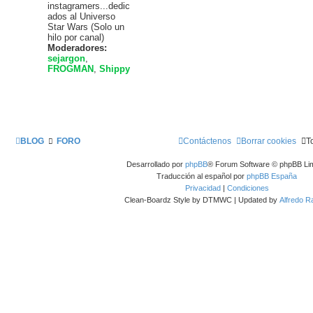
instagramers...dedic
ados al Universo
Star Wars (Solo un
hilo por canal)
Moderadores:
sejargon
,
FROGMAN
,
Shippy
BLOG
FORO
Contáctenos
Borrar cookies
T
Desarrollado por
phpBB
® Forum Software © phpBB Lim
Traducción al español por
phpBB España
Privacidad
|
Condiciones
Clean-Boardz Style by DTMWC | Updated by
Alfredo 