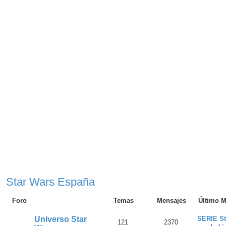
Star Wars España
Foro
Temas
Mensajes
Último M
Universo Star
SERIE St
121
2370