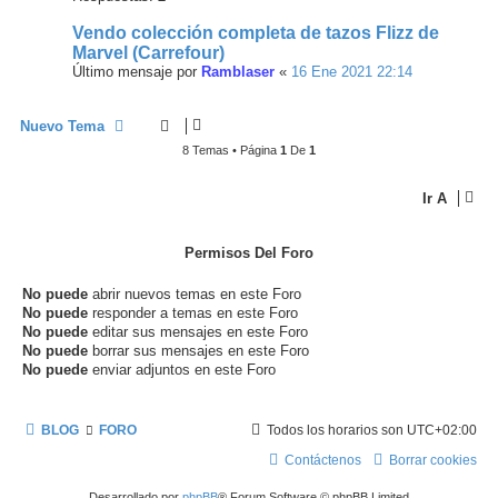
Vendo colección completa de tazos Flizz de
Marvel (Carrefour)
Último mensaje por
Ramblaser
«
16 Ene 2021 22:14
Nuevo Tema
8 Temas • Página
1
De
1
Ir A
Permisos Del Foro
No puede
abrir nuevos temas en este Foro
No puede
responder a temas en este Foro
No puede
editar sus mensajes en este Foro
No puede
borrar sus mensajes en este Foro
No puede
enviar adjuntos en este Foro
BLOG
FORO
Todos los horarios son
UTC+02:00
Contáctenos
Borrar cookies
Desarrollado por
phpBB
® Forum Software © phpBB Limited