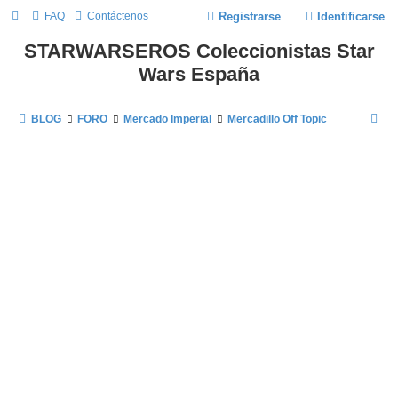
FAQ
Contáctenos
Registrarse
Identificarse
STARWARSEROS Coleccionistas Star
Wars España
B
BLOG
FORO
Mercado Imperial
Mercadillo Off Topic
U
S
C
A
R