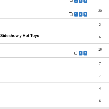
1
2
3
30
1
2
3
2
e Sideshow y Hot Toys
6
16
1
2
7
7
4
6