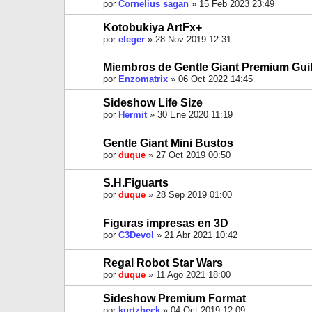
por
Cornelius sagan
»
15 Feb 2023 23:49
Kotobukiya ArtFx+
por
eleger
»
28 Nov 2019 12:31
Miembros de Gentle Giant Premium Gui
por
Enzomatrix
»
06 Oct 2022 14:45
Sideshow Life Size
por
Hermit
»
30 Ene 2020 11:19
Gentle Giant Mini Bustos
por
duque
»
27 Oct 2019 00:50
S.H.Figuarts
por
duque
»
28 Sep 2019 01:00
Figuras impresas en 3D
por
C3Devol
»
21 Abr 2021 10:42
Regal Robot Star Wars
por
duque
»
11 Ago 2021 18:00
Sideshow Premium Format
por
kurtzbeck
»
04 Oct 2019 12:09