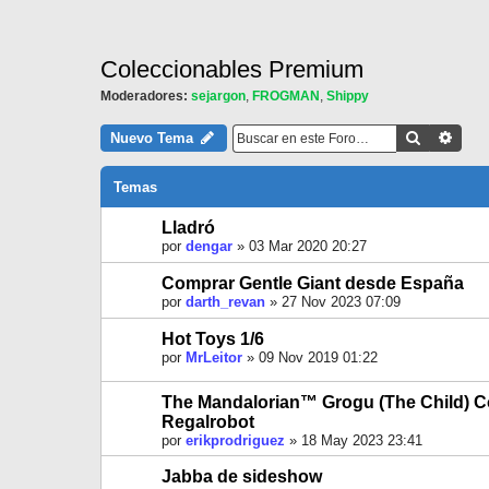
Coleccionables Premium
Moderadores:
sejargon
,
FROGMAN
,
Shippy
Buscar
Búsq
Nuevo Tema
Temas
Lladró
por
dengar
»
03 Mar 2020 20:27
Comprar Gentle Giant desde España
por
darth_revan
»
27 Nov 2023 07:09
Hot Toys 1/6
por
MrLeitor
»
09 Nov 2019 01:22
The Mandalorian™ Grogu (The Child) Co
Regalrobot
por
erikprodriguez
»
18 May 2023 23:41
Jabba de sideshow