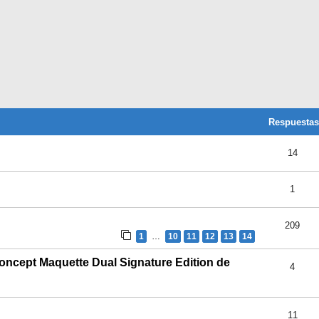
ueda Avanzada
Respuestas
14
1
209
1
…
10
11
12
13
14
ncept Maquette Dual Signature Edition de
4
11