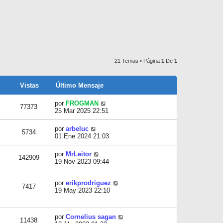
21 Temas • Página
1
De
1
Vistas
Último Mensaje
por
FROGMAN
77373
25 Mar 2025 22:51
por
arbeluc
5734
01 Ene 2024 21:03
por
MrLeitor
142909
19 Nov 2023 09:44
por
erikprodriguez
7417
19 May 2023 22:10
por
Cornelius sagan
11438