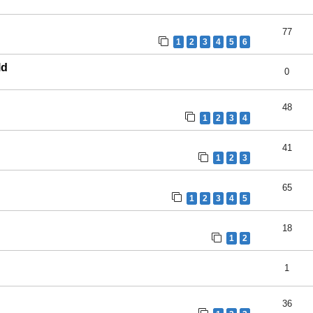
77
1
2
3
4
5
6
ld
0
48
1
2
3
4
41
1
2
3
65
1
2
3
4
5
18
1
2
1
36