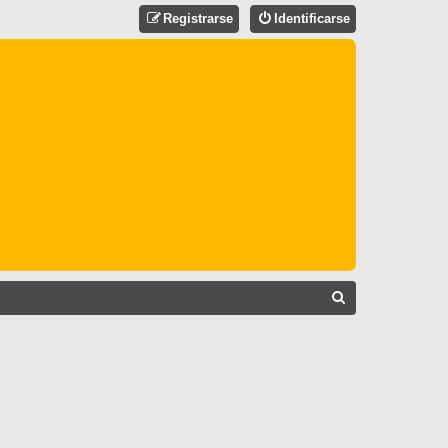
Registrarse
Identificarse
B
U
S
C
A
R