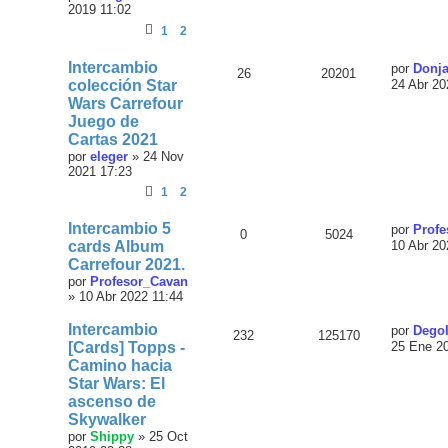
2019 11:02
1
2
Intercambio
por
Donj
26
20201
colección Star
24 Abr 20
Wars Carrefour
Juego de
Cartas 2021
por
eleger
»
24 Nov
2021 17:23
1
2
Intercambio 5
por
Profe
0
5024
cards Album
10 Abr 20
Carrefour 2021.
por
Profesor_Cavan
»
10 Abr 2022 11:44
Intercambio
por
Degol
232
125170
[Cards] Topps -
25 Ene 2
Camino hacia
Star Wars: El
ascenso de
Skywalker
por
Shippy
»
25 Oct