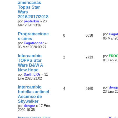
americanas
Topps Star
Wars
2016/2017/2018
por
peptarkin
»
28
Mar 2020 13:07
Programacione
por
Cagat
0
6638
s cines
06 Mar 2
por
Cagatrooper
»
06 Mar 2020 00:27
Intercambio
por
FRO
2
7713
TOPPS Star
01 Feb 2
Wars B&W A
New Hope
por
Darth L'Or
»
31
Ene 2020 21:02
Intercambio
por
deng
4
9160
botellas actimel
23 Ene 2
Ascenso de
Skywalker
por
dengar
»
17 Ene
2020 19:35