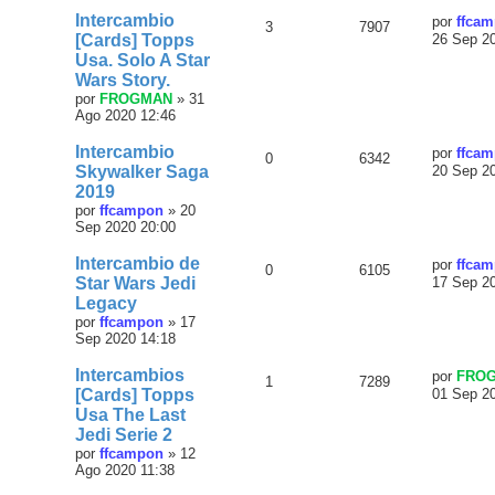
Intercambio
por
ffca
3
7907
[Cards] Topps
26 Sep 2
Usa. Solo A Star
Wars Story.
por
FROGMAN
»
31
Ago 2020 12:46
Intercambio
por
ffca
0
6342
Skywalker Saga
20 Sep 2
2019
por
ffcampon
»
20
Sep 2020 20:00
Intercambio de
por
ffca
0
6105
Star Wars Jedi
17 Sep 2
Legacy
por
ffcampon
»
17
Sep 2020 14:18
Intercambios
por
FRO
1
7289
[Cards] Topps
01 Sep 2
Usa The Last
Jedi Serie 2
por
ffcampon
»
12
Ago 2020 11:38