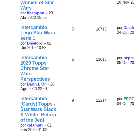
Women of Star
10 Nov 2
Wars
por
ffcampon
»
23
Abr 2020 19:55
Intercambio
por
Disef
5
10713
Lego Star Wars
24 Oct 20
serie 1
por
Diseforo
»
01
Dic 2019 10:53
Intercambio
por
pepta
6
11615
2020 Topps
05 Oct 20
Chrome Star
Wars
Perspectives
por
Darth L'Or
»
20
Ago 2020 22:01
Intercambio
por
FRO
9
12214
[Cards] Topps -
04 Oct 20
Star Wars Black
& White: Return
of the Jedi
por
calamari
»
02
Feb 2020 01:02