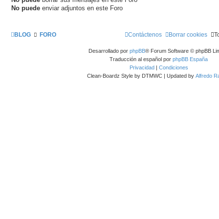
No puede
enviar adjuntos en este Foro
BLOG
FORO
Contáctenos
Borrar cookies
T
Desarrollado por
phpBB
® Forum Software © phpBB Lim
Traducción al español por
phpBB España
Privacidad
|
Condiciones
Clean-Boardz Style by DTMWC | Updated by
Alfredo 