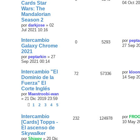
Cards Star
04 Oct 20
Wars: The
Mandalorian
Season 2
por
darkjose
»
02
Jul 2021 10:16
Intercambio
por
pepta
0
5293
Galaxy Chrome
27 Sep 2
2021
por
peptarkin
»
27
Sep 2021 00:14
Intercambio "El
por
kloo
72
57336
Dominio de la
14 Sep 2
Fuerza" El
Corte Inglés
por
Maestroobi-wan
»
21 Dic 2019 23:59
1
2
3
4
5
Intercambio
por
FRO
232
124978
[Cards] Topps -
10 May 2
El ascenso de
Skywalker
por
Shippy
»
20 Dic