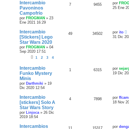
Intercambio
por
FRO
7
9455
Pavoninos
25 Ene 2
Campofrío
por
FROGMAN
»
23
Ene 2021 16:29
Intercambio
por
ito
49
34502
[Stickers] Lego
31 Dic 20
Star Wars 2020
por
FROGMAN
»
04
Sep 2020 17:51
1
2
3
4
Intercambio
por
sejar
1
6315
Funko Mystery
19 Dic 20
Minis
por
Darthmiki
»
19
Dic 2020 12:54
Intercambio
por
ffca
4
7898
[stickers] Solo A
18 Nov 2
Star Wars Story
por
Linjoca
»
26 Dic
2019 18:54
Intercambios
por
deng
11
15317