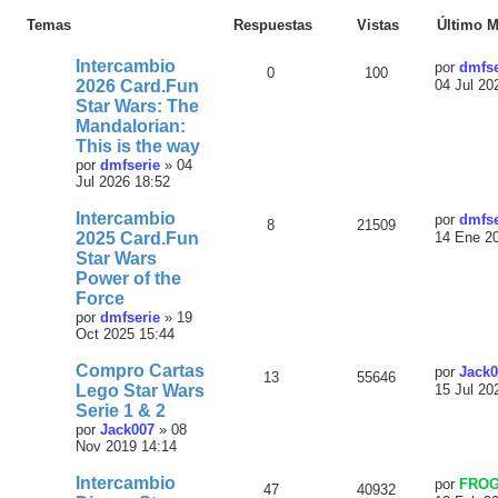
Temas
Respuestas
Vistas
Último M
Intercambio
por
dmfse
0
100
2026 Card.Fun
04 Jul 20
Star Wars: The
Mandalorian:
This is the way
por
dmfserie
»
04
Jul 2026 18:52
Intercambio
por
dmfse
8
21509
2025 Card.Fun
14 Ene 2
Star Wars
Power of the
Force
por
dmfserie
»
19
Oct 2025 15:44
Compro Cartas
por
Jack0
13
55646
Lego Star Wars
15 Jul 20
Serie 1 & 2
por
Jack007
»
08
Nov 2019 14:14
Intercambio
por
FRO
47
40932