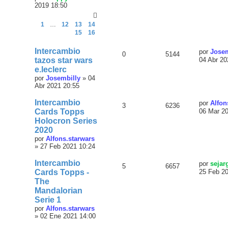
2019 18:50
1
…
12
13
14
15
16
Intercambio
por
Josem
0
5144
tazos star wars
04 Abr 20
e.leclerc
por
Josembilly
»
04
Abr 2021 20:55
Intercambio
por
Alfon
3
6236
Cards Topps
06 Mar 2
Holocron Series
2020
por
Alfons.starwars
»
27 Feb 2021 10:24
Intercambio
por
sejar
5
6657
Cards Topps -
25 Feb 2
The
Mandalorian
Serie 1
por
Alfons.starwars
»
02 Ene 2021 14:00