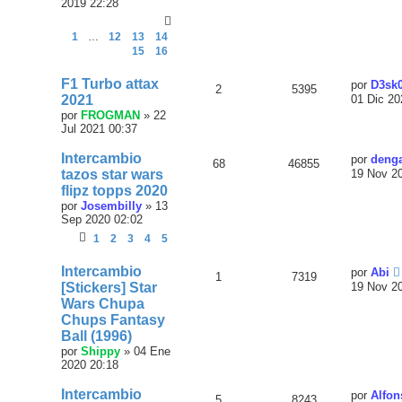
2019 22:28
1
…
12
13
14
15
16
F1 Turbo attax
por
D3sk0
2
5395
2021
01 Dic 20
por
FROGMAN
»
22
Jul 2021 00:37
Intercambio
por
deng
68
46855
tazos star wars
19 Nov 2
flipz topps 2020
por
Josembilly
»
13
Sep 2020 02:02
1
2
3
4
5
Intercambio
por
Abi
1
7319
[Stickers] Star
19 Nov 2
Wars Chupa
Chups Fantasy
Ball (1996)
por
Shippy
»
04 Ene
2020 20:18
Intercambio
por
Alfon
5
8243