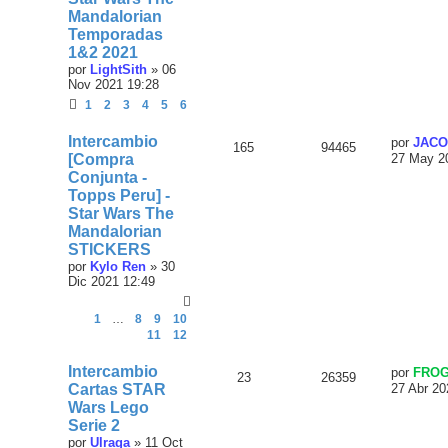
Mandalorian
Temporadas
1&2 2021
por
LightSith
»
06
Nov 2021 19:28
1
2
3
4
5
6
Intercambio
por
JAC
165
94465
[Compra
27 May 2
Conjunta -
Topps Peru] -
Star Wars The
Mandalorian
STICKERS
por
Kylo Ren
»
30
Dic 2021 12:49
1
…
8
9
10
11
12
Intercambio
por
FRO
23
26359
Cartas STAR
27 Abr 20
Wars Lego
Serie 2
por
Ulraga
»
11 Oct