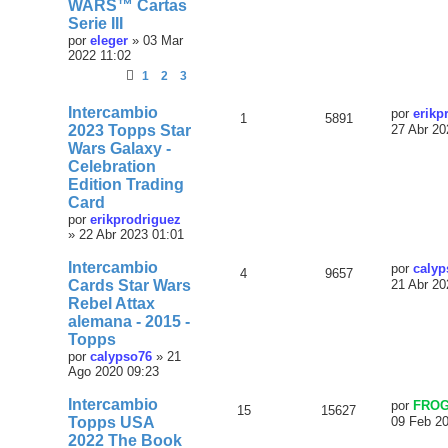
WARS™ Cartas
Serie III
por
eleger
»
03 Mar
2022 11:02
1
2
3
Intercambio
por
erikp
1
5891
2023 Topps Star
27 Abr 20
Wars Galaxy -
Celebration
Edition Trading
Card
por
erikprodriguez
»
22 Abr 2023 01:01
Intercambio
por
calyp
4
9657
Cards Star Wars
21 Abr 20
Rebel Attax
alemana - 2015 -
Topps
por
calypso76
»
21
Ago 2020 09:23
Intercambio
por
FRO
15
15627
Topps USA
09 Feb 2
2022 The Book