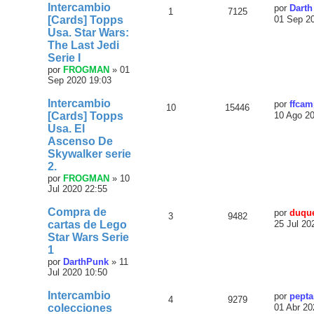
Intercambio
por
Darth
1
7125
[Cards] Topps
01 Sep 2
Usa. Star Wars:
The Last Jedi
Serie I
por
FROGMAN
»
01
Sep 2020 19:03
Intercambio
por
ffca
10
15446
[Cards] Topps
10 Ago 2
Usa. El
Ascenso De
Skywalker serie
2.
por
FROGMAN
»
10
Jul 2020 22:55
Compra de
por
duqu
3
9482
cartas de Lego
25 Jul 20
Star Wars Serie
1
por
DarthPunk
»
11
Jul 2020 10:50
Intercambio
por
pepta
4
9279
colecciones
01 Abr 20