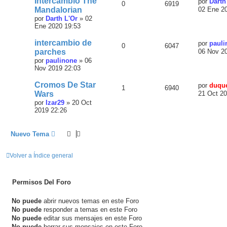
Intercambio The
por
Darth
0
6919
Mandalorian
02 Ene 2
por
Darth L'Or
»
02
Ene 2020 19:53
intercambio de
por
pauli
0
6047
parches
06 Nov 2
por
paulinone
»
06
Nov 2019 22:03
Cromos De Star
por
duqu
1
6940
Wars
21 Oct 20
por
Izar29
»
20 Oct
2019 22:26
Nuevo Tema
Volver a Índice general
Permisos Del Foro
No puede
abrir nuevos temas en este Foro
No puede
responder a temas en este Foro
No puede
editar sus mensajes en este Foro
No puede
borrar sus mensajes en este Foro