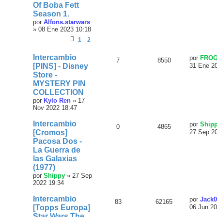
Of Boba Fett
Season 1.
por
Alfons.starwars
»
08 Ene 2023 10:18
1
2
Intercambio
por
FRO
7
8550
[PINS] - Disney
31 Ene 2
Store -
MYSTERY PIN
COLLECTION
por
Kylo Ren
»
17
Nov 2022 18:47
Intercambio
por
Ship
0
4865
[Cromos]
27 Sep 2
Pacosa Dos -
La Guerra de
las Galaxias
(1977)
por
Shippy
»
27 Sep
2022 19:34
Intercambio
por
Jack0
83
62165
[Topps Europa]
06 Jun 20
Star Wars The