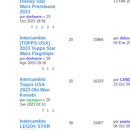
Disney Star
13 Feb 2
Wars Prerelease
2023
por
dmfserie
»
23
Oct 2023 19:56
1
2
3
4
Intercambio
por
Alfon
20
15966
[TOPPS USA]
03 Ene 2
2023 Topps Star
Wars Flagships
por
dmfserie
»
18
Ago 2023 19:16
1
2
Intercambio
por
CAND
20
16323
Topps USA
23 Oct 20
2023 Obi Wan
Kenobi
por
sejargon
»
25
Jun 2023 02:13
1
2
Intercambio
por
pepta
39
31807
LEGO® STAR
06 Oct 20