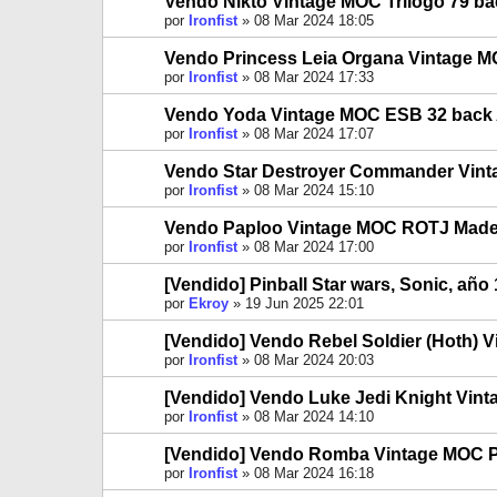
Vendo Nikto Vintage MOC Trilogo 79 ba
por
Ironfist
»
08 Mar 2024 18:05
Vendo Princess Leia Organa Vintage 
por
Ironfist
»
08 Mar 2024 17:33
Vendo Yoda Vintage MOC ESB 32 back
por
Ironfist
»
08 Mar 2024 17:07
Vendo Star Destroyer Commander Vin
por
Ironfist
»
08 Mar 2024 15:10
Vendo Paploo Vintage MOC ROTJ Made 
por
Ironfist
»
08 Mar 2024 17:00
[Vendido] Pinball Star wars, Sonic, año
por
Ekroy
»
19 Jun 2025 22:01
[Vendido] Vendo Rebel Soldier (Hoth)
por
Ironfist
»
08 Mar 2024 20:03
[Vendido] Vendo Luke Jedi Knight Vint
por
Ironfist
»
08 Mar 2024 14:10
[Vendido] Vendo Romba Vintage MOC 
por
Ironfist
»
08 Mar 2024 16:18