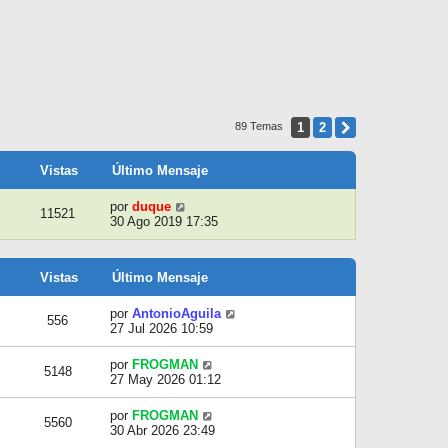
1
2
Siguiente
89 Temas
Vistas
Último Mensaje
por
duque
11521
30 Ago 2019 17:35
Vistas
Último Mensaje
por
AntonioAguila
556
27 Jul 2026 10:59
por
FROGMAN
5148
27 May 2026 01:12
por
FROGMAN
5560
30 Abr 2026 23:49