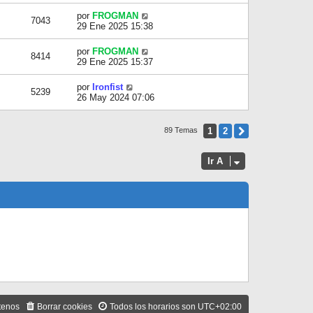
por
FROGMAN
7043
29 Ene 2025 15:38
por
FROGMAN
8414
29 Ene 2025 15:37
por
Ironfist
5239
26 May 2024 07:06
1
2
Siguiente
89 Temas
Ir A
tenos
Borrar cookies
Todos los horarios son
UTC+02:00