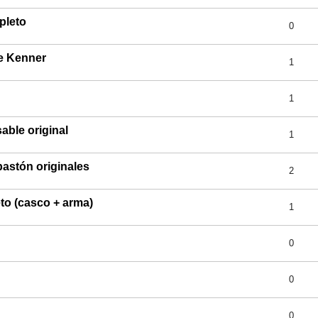
pleto
0
 Kenner
1
1
able original
1
astón originales
2
to (casco + arma)
1
0
0
0