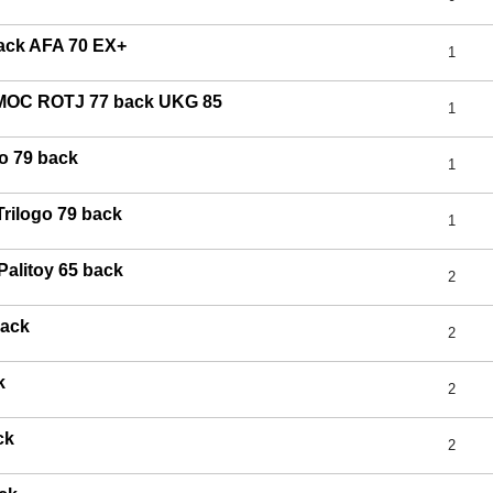
ack AFA 70 EX+
1
 MOC ROTJ 77 back UKG 85
1
o 79 back
1
rilogo 79 back
1
alitoy 65 back
2
back
2
k
2
ck
2