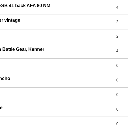
ESB 41 back AFA 80 NM
4
er vintage
2
2
 Battle Gear, Kenner
4
0
oncho
0
0
ge
0
0