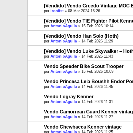
[Vendido] Vendo Greedo Vintage MOC 
por
Ironfist
»
08 Mar 2024 16:26
[Vendido] Vendo TIE Fighter Pilot Kenn
por
AntonioAguila
»
15 Feb 2026 10:14
[Vendido] Vendo Han Solo (Hoth)
por
AntonioAguila
»
14 Feb 2026 11:29
[Vendido] Vendo Luke Skywalker – Hoth
por
AntonioAguila
»
14 Feb 2026 11:43
Vendo Speeder Bike Scout Trooper
por
AntonioAguila
»
15 Feb 2026 10:09
Vendo Princesa Leia Boushh Endor P
por
AntonioAguila
»
14 Feb 2026 11:45
Vendo Logray Kenner
por
AntonioAguila
»
14 Feb 2026 11:31
Vendo Gamorrean Guard Kenner vinta
por
AntonioAguila
»
14 Feb 2026 11:27
Vendo Chewbacca Kenner vintage
por
AntonioAguila
»
14 Feb 2026 11:25