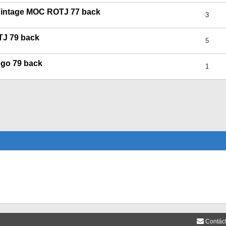
Vintage MOC ROTJ 77 back
3
TJ 79 back
5
ogo 79 back
1
Contác