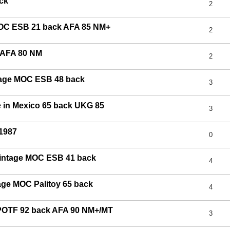
ck
2
MOC ESB 21 back AFA 85 NM+
2
 AFA 80 NM
2
tage MOC ESB 48 back
3
in Mexico 65 back UKG 85
3
 1987
0
 Vintage MOC ESB 41 back
4
age MOC Palitoy 65 back
4
POTF 92 back AFA 90 NM+/MT
3