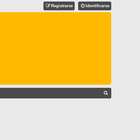
Registrarse
Identificarse
B
U
S
C
A
R