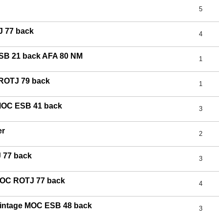
5
J 77 back
4
ESB 21 back AFA 80 NM
1
ROTJ 79 back
1
MOC ESB 41 back
3
er
2
 77 back
3
MOC ROTJ 77 back
4
intage MOC ESB 48 back
3