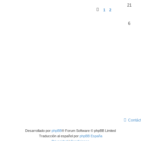
21
1
2
6
Contác
Desarrollado por
phpBB
® Forum Software © phpBB Limited
Traducción al español por
phpBB España