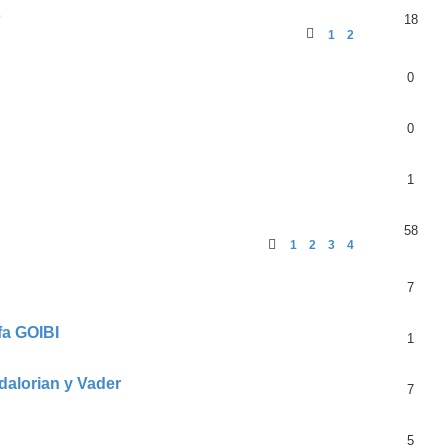
s
18
1
2
0
0
1
58
1
2
3
4
7
fa GOIBI
1
dalorian y Vader
7
5