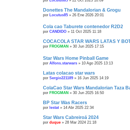
por
Locutus85
»
22 Oct 2025 10:09
Donettes The Mandalorian & Grogu
por
Locutus85
»
26 Ene 2026 20:01
Cola cao Taburete contenedor R2D2
por
CANDIDO
»
11 Oct 2025 11:18
COCACOLA STAR WARS LATAS Y BOT
por
FROGMAN
»
30 Jun 2025 17:15
Star Wars Home Pinball Game
por
Alfons.starwars
»
10 Ago 2025 13:13
Latas colacao star wars
por
Sergio221189
»
16 Jun 2025 14:19
ColaCao Star Wars Mandalorian Taza Ba
por
FROGMAN
»
30 Jun 2025 16:50
BP Star Was Racers
por
lestat
»
14 Abr 2025 22:34
Star Wars Cabreiroá 2024
por
duque
»
28 Mar 2024 21:18