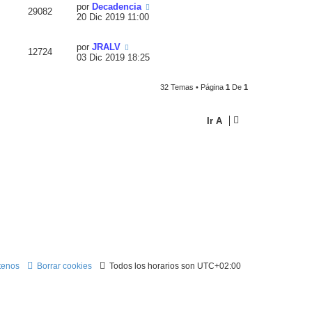
por
Decadencia
29082
20 Dic 2019 11:00
por
JRALV
12724
03 Dic 2019 18:25
32 Temas • Página
1
De
1
Ir A
tenos
Borrar cookies
Todos los horarios son
UTC+02:00