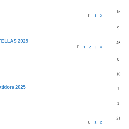
15
1
2
5
ELLAS 2025
45
1
2
3
4
0
10
tidora 2025
1
1
21
1
2