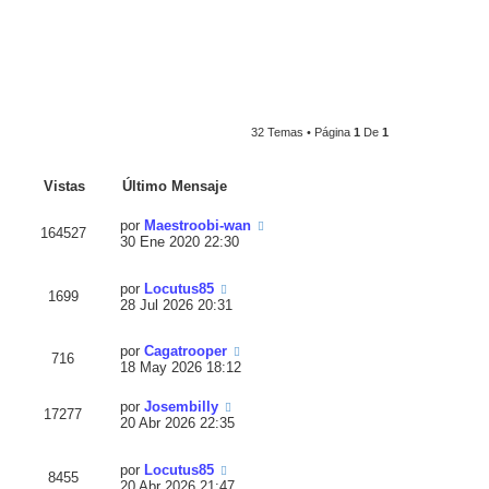
32 Temas • Página
1
De
1
Vistas
Último Mensaje
por
Maestroobi-wan
164527
30 Ene 2020 22:30
por
Locutus85
1699
28 Jul 2026 20:31
por
Cagatrooper
716
18 May 2026 18:12
por
Josembilly
17277
20 Abr 2026 22:35
por
Locutus85
8455
20 Abr 2026 21:47