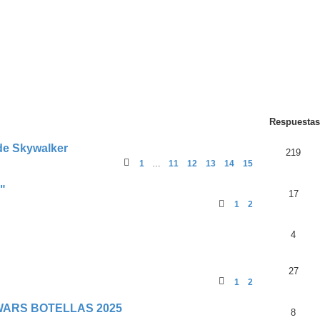
ueda Avanzada
Respuestas
de Skywalker
219
1
…
11
12
13
14
15
"
17
1
2
4
27
1
2
WARS BOTELLAS 2025
8