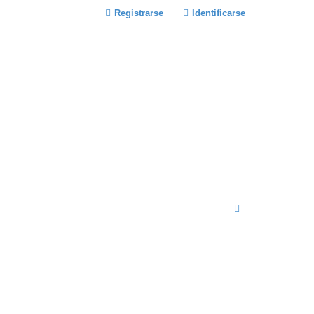
Registrarse
Identificarse
B
U
S
C
A
R