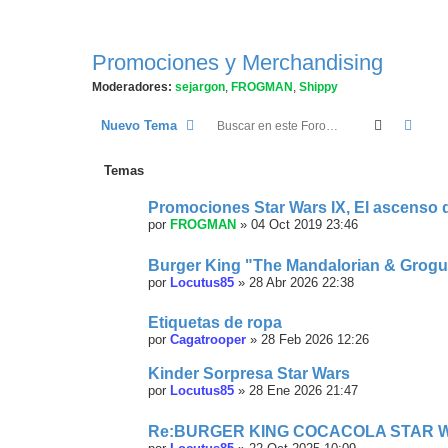
Promociones y Merchandising
Moderadores:
sejargon
,
FROGMAN
,
Shippy
Buscar
Búsq
Nuevo Tema
Temas
Promociones Star Wars IX, El ascenso 
por
FROGMAN
»
04 Oct 2019 23:46
Burger King "The Mandalorian & Grogu
por
Locutus85
»
28 Abr 2026 22:38
Etiquetas de ropa
por
Cagatrooper
»
28 Feb 2026 12:26
Kinder Sorpresa Star Wars
por
Locutus85
»
28 Ene 2026 21:47
Re:BURGER KING COCACOLA STAR 