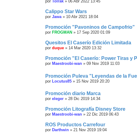
por
Tolrak
»
06 Abr 2022 13:45
Calippo Star Wars
por
Jawa
»
10 Abr 2021 18:04
Promoción "Pavoninos de Campofrio"
por
FROGMAN
»
17 Sep 2020 01:09
Quesitos El Caserío Edición Limitada
por
duque
»
14 Mar 2020 13:32
Promoción "El Caserío: Power Tiras y P
por
Maestroobi-wan
»
09 Nov 2019 11:03
Promoción Puleva "Leyendas de la Fue
por
Locutus85
»
15 Nov 2019 20:20
Promoción diario Marca
por
eleger
»
28 Dic 2019 14:34
Promoción Litografía Disney Store
por
Maestroobi-wan
»
22 Dic 2019 06:43
ROS Productos Carrefour
por
Darthwin
»
21 Nov 2019 19:04