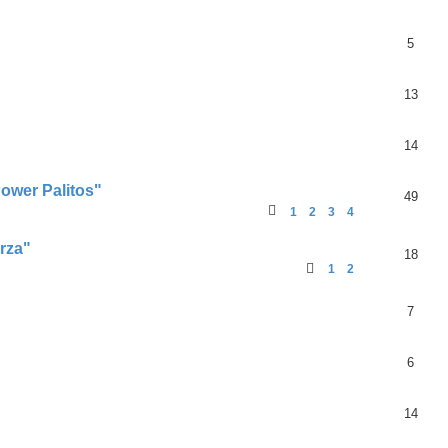
5
13
14
ower Palitos"
49
1
2
3
4
rza"
18
1
2
7
6
14