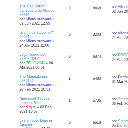
The Bad Batch:
por
Alfons
0
8468
Lanzadera de Ataque
02 Jun 20
75314
por
Alfons.starwars
»
02 Jun 2021 12:55
Granja de Tatooine™
por
Alfons
0
8203
40451
24 Abr 20
por
Alfons.starwars
»
24 Abr 2021 11:08
Lego Nuevo set
por
FRO
0
6874
75308 R2D2
24 Abr 20
por
FROGMAN
»
24
Abr 2021 00:51
The Mandalorian
por
Darth 
1
5480
#854124
01 Mar 2
por
Alfons.starwars
»
20 Feb 2021 10:51
Nuevo set #75302
por
Shipp
1
5736
Imperial Shuttle
06 Feb 2
por
duque
»
02 Feb
2021 18:57
3x2 en sets Lego en
por
Shipp
0
6518
Amazon
05 Dic 20