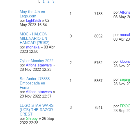
1
2
3
May the 4th en
por
Alfons
1
7133
Lego.com
03 May 2
por
LightSith
»
02
May 2023 16:54
MOC - HALCON
por
mona
0
8052
MILENARIO EN
03 Abr 20
HANGAR (75192)
por
monaka
»
03 Abr
2023 12:50
Cyber Monday 2022
por
kloon
2
5752
por
Alfons.starwars
»
28 Nov 2
28 Nov 2022 12:23
Set Andor #75338.
por
sejar
1
5357
Emboscada en
28 Nov 2
Ferrix
por
Alfons.starwars
»
28 Nov 2022 12:37
LEGO STAR WARS
por
FRO
3
7841
(UCS) THE RAZOR
28 Sep 2
CREST
por
Shippy
»
26 Sep
2022 22:38