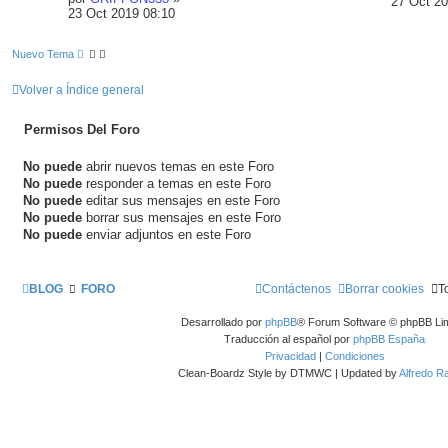
27 Oct 20
23 Oct 2019 08:10
Nuevo Tema
Volver a Índice general
Permisos Del Foro
No puede
abrir nuevos temas en este Foro
No puede
responder a temas en este Foro
No puede
editar sus mensajes en este Foro
No puede
borrar sus mensajes en este Foro
No puede
enviar adjuntos en este Foro
BLOG
FORO
Contáctenos
Borrar cookies
T
Desarrollado por
phpBB
® Forum Software © phpBB Lim
Traducción al español por
phpBB España
Privacidad
|
Condiciones
Clean-Boardz Style by DTMWC | Updated by
Alfredo 