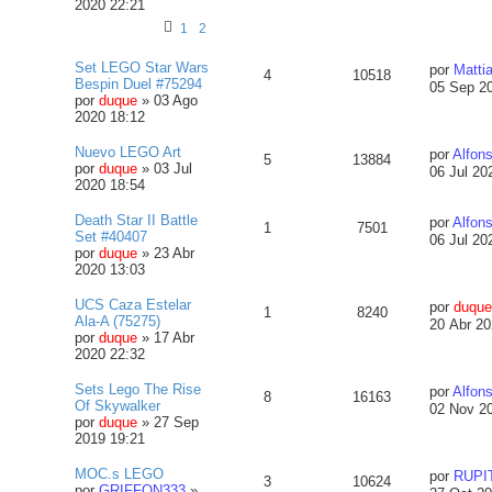
2020 22:21
1
2
Set LEGO Star Wars
por
Matti
4
10518
Bespin Duel #75294
05 Sep 2
por
duque
»
03 Ago
2020 18:12
Nuevo LEGO Art
por
Alfons
5
13884
por
duque
»
03 Jul
06 Jul 20
2020 18:54
Death Star II Battle
por
Alfons
1
7501
Set #40407
06 Jul 20
por
duque
»
23 Abr
2020 13:03
UCS Caza Estelar
por
duque
1
8240
Ala-A (75275)
20 Abr 20
por
duque
»
17 Abr
2020 22:32
Sets Lego The Rise
por
Alfons
8
16163
Of Skywalker
02 Nov 2
por
duque
»
27 Sep
2019 19:21
MOC.s LEGO
por
RUPI
3
10624
por
GRIFFON333
»