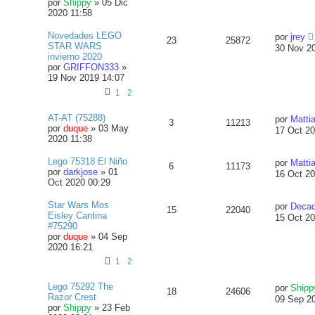
por
Shippy
»
05 Dic
2020 11:58
Novedades LEGO
por
jrey
23
25872
STAR WARS
30 Nov 2
invierno 2020
por
GRIFFON333
»
19 Nov 2019 14:07
1
2
AT-AT (75288)
por
Matti
3
11213
por
duque
»
03 May
17 Oct 20
2020 11:38
Lego 75318 El Niño
por
Matti
6
11173
por
darkjose
»
01
16 Oct 20
Oct 2020 00:29
Star Wars Mos
por
Decad
15
22040
Eisley Cantina
15 Oct 20
#75290
por
duque
»
04 Sep
2020 16:21
1
2
Lego 75292 The
por
Shipp
18
24606
Razor Crest
09 Sep 2
por
Shippy
»
23 Feb