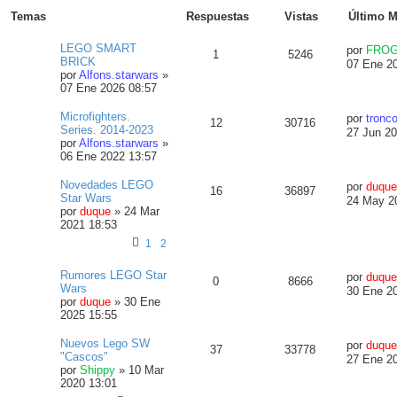
a
u
Temas
Respuestas
Vistas
Último M
r
e
d
a
LEGO SMART
por
FRO
a
1
5246
BRICK
v
07 Ene 2
a
por
Alfons.starwars
»
n
07 Ene 2026 08:57
z
a
d
Microfighters.
por
tronc
12
30716
a
Series. 2014-2023
27 Jun 20
por
Alfons.starwars
»
06 Ene 2022 13:57
Novedades LEGO
por
duque
16
36897
Star Wars
24 May 2
por
duque
»
24 Mar
2021 18:53
1
2
Rumores LEGO Star
por
duque
0
8666
Wars
30 Ene 2
por
duque
»
30 Ene
2025 15:55
Nuevos Lego SW
por
duque
37
33778
"Cascos"
27 Ene 2
por
Shippy
»
10 Mar
2020 13:01