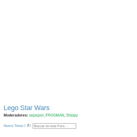
Lego Star Wars
Moderadores:
sejargon
,
FROGMAN
,
Shippy
B
B
Nuevo Tema
u
ú
s
s
c
q