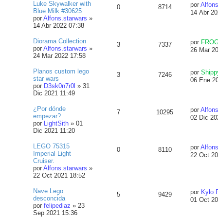
Luke Skywalker with
por
Alfons
0
8714
Blue Milk #30625
14 Abr 20
por
Alfons.starwars
»
14 Abr 2022 07:38
Diorama Collection
por
FRO
3
7337
por
Alfons.starwars
»
26 Mar 2
24 Mar 2022 17:58
Planos custom lego
por
Shipp
3
7246
star wars
06 Ene 2
por
D3sk0n7r0l
»
31
Dic 2021 11:49
¿Por dónde
por
Alfons
7
10295
empezar?
02 Dic 20
por
LightSith
»
01
Dic 2021 11:20
LEGO 75315
por
Alfons
0
8110
Imperial Light
22 Oct 20
Cruiser.
por
Alfons.starwars
»
22 Oct 2021 18:52
Nave Lego
por
Kylo 
5
9429
desconcida
01 Oct 20
por
felipediaz
»
23
Sep 2021 15:36