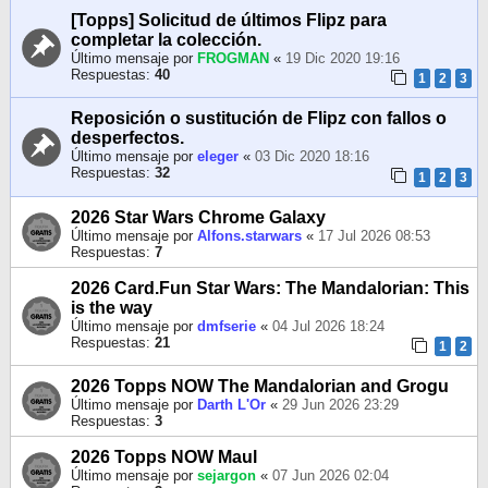
[Topps] Solicitud de últimos Flipz para
completar la colección.
Último mensaje por
FROGMAN
«
19 Dic 2020 19:16
Respuestas:
40
1
2
3
Reposición o sustitución de Flipz con fallos o
desperfectos.
Último mensaje por
eleger
«
03 Dic 2020 18:16
Respuestas:
32
1
2
3
2026 Star Wars Chrome Galaxy
Último mensaje por
Alfons.starwars
«
17 Jul 2026 08:53
Respuestas:
7
2026 Card.Fun Star Wars: The Mandalorian: This
is the way
Último mensaje por
dmfserie
«
04 Jul 2026 18:24
Respuestas:
21
1
2
2026 Topps NOW The Mandalorian and Grogu
Último mensaje por
Darth L'Or
«
29 Jun 2026 23:29
Respuestas:
3
2026 Topps NOW Maul
Último mensaje por
sejargon
«
07 Jun 2026 02:04