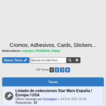
Cromos, Adhesivos, Cards, Stickers...
Moderadores:
sejargon
,
FROGMAN
,
Shippy
Buscar
Búsqueda Avanza
Nuevo Tema
1
2
3
Siguiente
149 Temas
Temas
Listado de colecciones Star Wars España /
Europa / USA
Último mensaje por
Consigeri
«
24 Ene 2021 16:44
Respuestas:
10