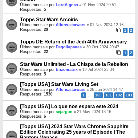
Último mensaje por
LordAignas
«
01 Nov 2024 20:51
Respuestas:
5
Topps Star Wars Arcoiris
Último mensaje por
Alfons.starwars
«
01 Nov 2024 12:16
Respuestas:
29
1
2
Topps DE Return of the Jedi 40th Anniversary
Último mensaje por
Degollapanes
«
30 Oct 2024 20:47
Respuestas:
22
1
2
Star Wars Unlimited - La Chispa de la Rebelion
Último mensaje por
Enzomatrix
«
19 Jul 2024 23:34
Respuestas:
5
[Topps USA] Star Wars Living Set
Último mensaje por
Alfons.starwars
«
29 Jun 2024 14:47
Respuestas:
1530
1
…
100
101
102
103
[Topps USA] Lo que nos espera este 2024
Último mensaje por
sejargon
«
21 May 2024 18:16
Respuestas:
6
[Topps USA] 2024 Star Wars Chrome Sapphire
Edition Celebrating 25 years of Episode I The
Pantom Menace