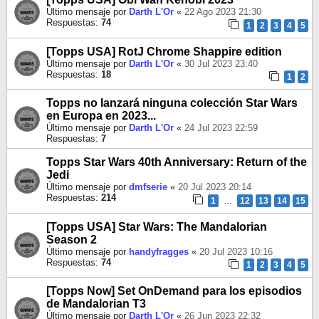
Último mensaje por
Darth L'Or
«
22 Ago 2023 21:30
Respuestas:
74
1
2
3
4
5
[Topps USA] RotJ Chrome Shappire edition
Último mensaje por
Darth L'Or
«
30 Jul 2023 23:40
Respuestas:
18
1
2
Topps no lanzará ninguna colección Star Wars
en Europa en 2023...
Último mensaje por
Darth L'Or
«
24 Jul 2023 22:59
Respuestas:
7
Topps Star Wars 40th Anniversary: Return of the
Jedi
Último mensaje por
dmfserie
«
20 Jul 2023 20:14
Respuestas:
214
1
…
12
13
14
15
[Topps USA] Star Wars: The Mandalorian
Season 2
Último mensaje por
handyfragges
«
20 Jul 2023 10:16
Respuestas:
74
1
2
3
4
5
[Topps Now] Set OnDemand para los episodios
de Mandalorian T3
Último mensaje por
Darth L'Or
«
26 Jun 2023 22:32