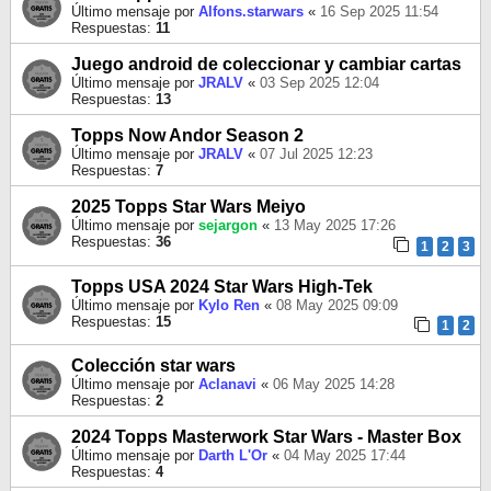
Último mensaje por
Alfons.starwars
«
16 Sep 2025 11:54
Respuestas:
11
Juego android de coleccionar y cambiar cartas
Último mensaje por
JRALV
«
03 Sep 2025 12:04
Respuestas:
13
Topps Now Andor Season 2
Último mensaje por
JRALV
«
07 Jul 2025 12:23
Respuestas:
7
2025 Topps Star Wars Meiyo
Último mensaje por
sejargon
«
13 May 2025 17:26
Respuestas:
36
1
2
3
Topps USA 2024 Star Wars High-Tek
Último mensaje por
Kylo Ren
«
08 May 2025 09:09
Respuestas:
15
1
2
Colección star wars
Último mensaje por
Aclanavi
«
06 May 2025 14:28
Respuestas:
2
2024 Topps Masterwork Star Wars - Master Box
Último mensaje por
Darth L'Or
«
04 May 2025 17:44
Respuestas:
4