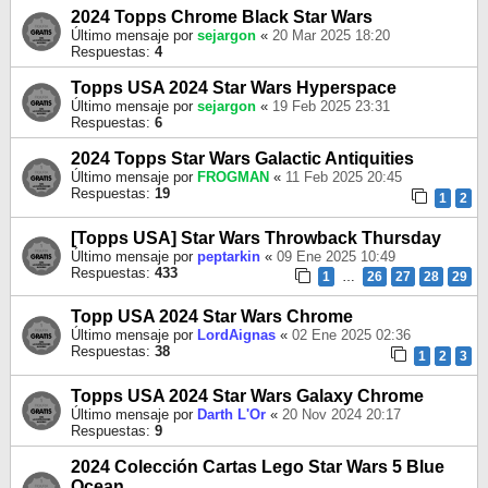
2024 Topps Chrome Black Star Wars
Último mensaje por
sejargon
«
20 Mar 2025 18:20
Respuestas:
4
Topps USA 2024 Star Wars Hyperspace
Último mensaje por
sejargon
«
19 Feb 2025 23:31
Respuestas:
6
2024 Topps Star Wars Galactic Antiquities
Último mensaje por
FROGMAN
«
11 Feb 2025 20:45
Respuestas:
19
1
2
[Topps USA] Star Wars Throwback Thursday
Último mensaje por
peptarkin
«
09 Ene 2025 10:49
Respuestas:
433
1
…
26
27
28
29
Topp USA 2024 Star Wars Chrome
Último mensaje por
LordAignas
«
02 Ene 2025 02:36
Respuestas:
38
1
2
3
Topps USA 2024 Star Wars Galaxy Chrome
Último mensaje por
Darth L'Or
«
20 Nov 2024 20:17
Respuestas:
9
2024 Colección Cartas Lego Star Wars 5 Blue
Ocean