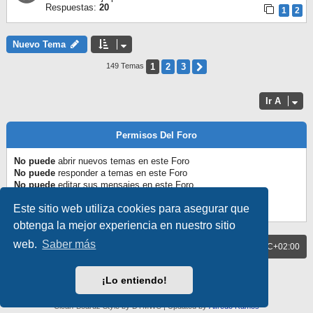
Respuestas:
20
1
2
Nuevo Tema
1
2
3
Siguiente
149 Temas
Ir A
Permisos Del Foro
No puede
abrir nuevos temas en este Foro
No puede
responder a temas en este Foro
No puede
editar sus mensajes en este Foro
No puede
borrar sus mensajes en este Foro
Este sitio web utiliza cookies para asegurar que
No puede
enviar adjuntos en este Foro
obtenga la mejor experiencia en nuestro sitio
web.
Saber más
BLOG
Todos los horarios son
UTC+02:00
FORO
Desarrollado por
phpBB
® Forum Software © phpBB Limited
¡Lo entiendo!
Traducción al español por
phpBB España
Privacidad
|
Condiciones
Clean-Boardz Style by DTMWC | Updated by
Alfredo Ramos