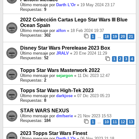
Último mensaje por
Darth L'Or
«
19 May 2024 23:17
Respuestas:
9
2022 Colección Cartas Lego Star Wars III Blue
Ocean Spain
Último mensaje por
alfon
«
18 Feb 2024 19:37
Respuestas:
302
1
…
18
19
20
21
Disney Star Wars Prerelease 2023 Box
Último mensaje por
JRALV
«
20 Ene 2024 11:29
Respuestas:
52
1
2
3
4
Topps Star Wars Masterwork 2022
Último mensaje por
sejargon
«
11 Dic 2023 12:47
Respuestas:
2
Topps Star Wars High-Tek 2023
Último mensaje por
darkjose
«
07 Dic 2023 05:23
Respuestas:
8
STAR WARS NEXUS
Último mensaje por
dmfserie
«
21 Nov 2023 15:53
Respuestas:
184
1
…
10
11
12
13
2023 Topps Star Wars Finest
Último mensaje por
Darth L'Or
«
06 Nov 2023 21:18