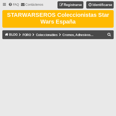
FAQ
Contáctenos
Registrarse
Identificarse
STARWARSEROS Coleccionistas Star
Wars España
B
BLOG
FORO
Coleccionables
Cromos, Adhesivos, Cards, Stickers...
U
S
C
A
R