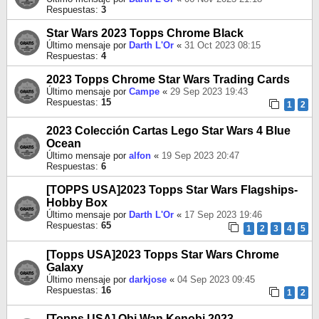
Respuestas:
3
Star Wars 2023 Topps Chrome Black
Último mensaje por
Darth L'Or
«
31 Oct 2023 08:15
Respuestas:
4
2023 Topps Chrome Star Wars Trading Cards
Último mensaje por
Campe
«
29 Sep 2023 19:43
Respuestas:
15
1
2
2023 Colección Cartas Lego Star Wars 4 Blue
Ocean
Último mensaje por
alfon
«
19 Sep 2023 20:47
Respuestas:
6
[TOPPS USA]2023 Topps Star Wars Flagships-
Hobby Box
Último mensaje por
Darth L'Or
«
17 Sep 2023 19:46
Respuestas:
65
1
2
3
4
5
[Topps USA]2023 Topps Star Wars Chrome
Galaxy
Último mensaje por
darkjose
«
04 Sep 2023 09:45
Respuestas:
16
1
2
[Topps USA] Obi Wan Kenobi 2023