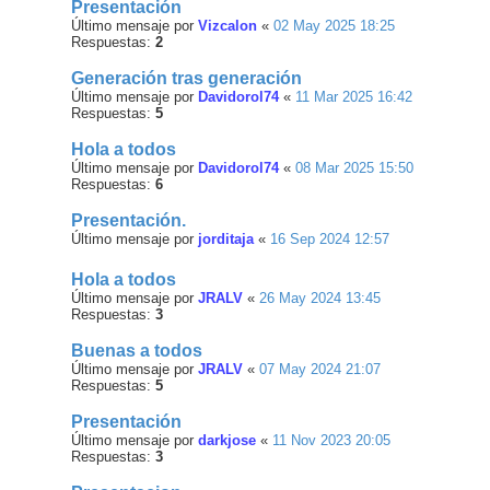
Presentación
Último mensaje por
Vizcalon
«
02 May 2025 18:25
Respuestas:
2
Generación tras generación
Último mensaje por
Davidorol74
«
11 Mar 2025 16:42
Respuestas:
5
Hola a todos
Último mensaje por
Davidorol74
«
08 Mar 2025 15:50
Respuestas:
6
Presentación.
Último mensaje por
jorditaja
«
16 Sep 2024 12:57
Hola a todos
Último mensaje por
JRALV
«
26 May 2024 13:45
Respuestas:
3
Buenas a todos
Último mensaje por
JRALV
«
07 May 2024 21:07
Respuestas:
5
Presentación
Último mensaje por
darkjose
«
11 Nov 2023 20:05
Respuestas:
3