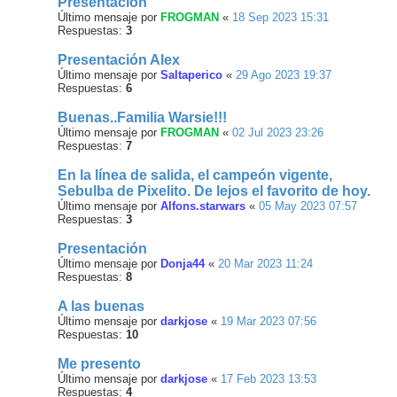
Presentacion
Último mensaje por
FROGMAN
«
18 Sep 2023 15:31
Respuestas:
3
Presentación Alex
Último mensaje por
Saltaperico
«
29 Ago 2023 19:37
Respuestas:
6
Buenas..Familia Warsie!!!
Último mensaje por
FROGMAN
«
02 Jul 2023 23:26
Respuestas:
7
En la línea de salida, el campeón vigente,
Sebulba de Pixelito. De lejos el favorito de hoy.
Último mensaje por
Alfons.starwars
«
05 May 2023 07:57
Respuestas:
3
Presentación
Último mensaje por
Donja44
«
20 Mar 2023 11:24
Respuestas:
8
A las buenas
Último mensaje por
darkjose
«
19 Mar 2023 07:56
Respuestas:
10
Me presento
Último mensaje por
darkjose
«
17 Feb 2023 13:53
Respuestas:
4