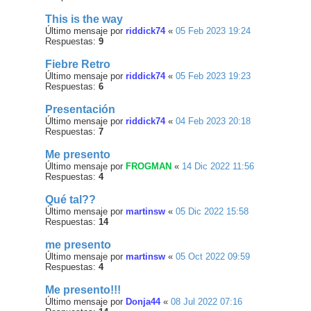
This is the way
Último mensaje por
riddick74
«
05 Feb 2023 19:24
Respuestas:
9
Fiebre Retro
Último mensaje por
riddick74
«
05 Feb 2023 19:23
Respuestas:
6
Presentación
Último mensaje por
riddick74
«
04 Feb 2023 20:18
Respuestas:
7
Me presento
Último mensaje por
FROGMAN
«
14 Dic 2022 11:56
Respuestas:
4
Qué tal??
Último mensaje por
martinsw
«
05 Dic 2022 15:58
Respuestas:
14
me presento
Último mensaje por
martinsw
«
05 Oct 2022 09:59
Respuestas:
4
Me presento!!!
Último mensaje por
Donja44
«
08 Jul 2022 07:16