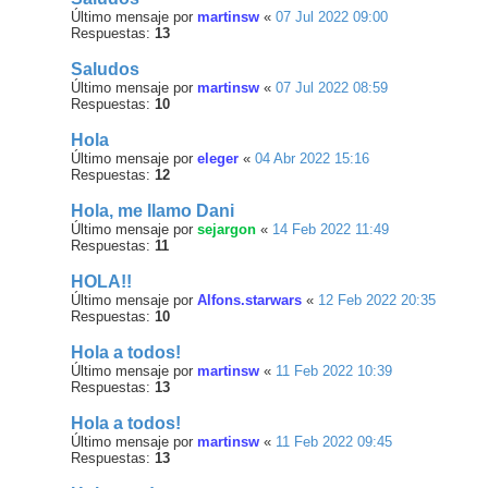
Último mensaje por
martinsw
«
07 Jul 2022 09:00
Respuestas:
13
Saludos
Último mensaje por
martinsw
«
07 Jul 2022 08:59
Respuestas:
10
Hola
Último mensaje por
eleger
«
04 Abr 2022 15:16
Respuestas:
12
Hola, me llamo Dani
Último mensaje por
sejargon
«
14 Feb 2022 11:49
Respuestas:
11
HOLA!!
Último mensaje por
Alfons.starwars
«
12 Feb 2022 20:35
Respuestas:
10
Hola a todos!
Último mensaje por
martinsw
«
11 Feb 2022 10:39
Respuestas:
13
Hola a todos!
Último mensaje por
martinsw
«
11 Feb 2022 09:45
Respuestas:
13