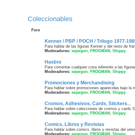
Coleccionables
Foro
Kenner / PBP / POCH / Trilogo 1977-198
Para hablar de las figuras Kenner y del resto de fr
Moderadores:
sejargon
,
FROGMAN
,
Shippy
Hasbro
Para comentar cualquier cosa referente a las figur
Moderadores:
sejargon
,
FROGMAN
,
Shippy
Promociones y Merchandising
Para hablar sobre promociones aparecidas bajo la 
Moderadores:
sejargon
,
FROGMAN
,
Shippy
Cromos, Adhesivos, Cards, Stickers...
Para hablar sobre colecciones de cromos y cards S
Moderadores:
sejargon
,
FROGMAN
,
Shippy
Comics, Libros y Revistas
Para hablar sobre comics, libros y revistas del uni
Moderadores:
sejargon
,
FROGMAN
,
Shippy