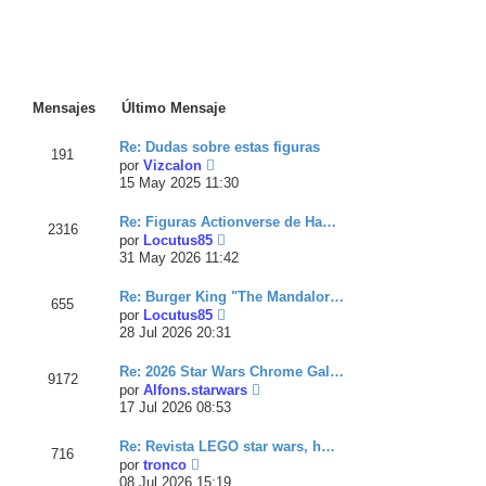
Mensajes
Último Mensaje
Re: Dudas sobre estas figuras
191
V
por
Vizcalon
e
15 May 2025 11:30
r
ú
Re: Figuras Actionverse de Ha…
l
2316
V
por
Locutus85
t
e
31 May 2026 11:42
i
r
m
ú
o
Re: Burger King "The Mandalor…
l
655
m
V
por
Locutus85
t
e
e
28 Jul 2026 20:31
i
n
r
m
s
ú
o
Re: 2026 Star Wars Chrome Gal…
a
l
9172
m
V
por
Alfons.starwars
j
t
e
e
e
17 Jul 2026 08:53
i
n
r
m
s
ú
o
Re: Revista LEGO star wars, h…
a
l
716
m
V
por
tronco
j
t
e
e
e
08 Jul 2026 15:19
i