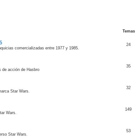
Temas
5
24
anquicias comercializadas entre 1977 y 1985.
35
as de acción de Hasbro
32
marca Star Wars.
149
tar Wars.
53
verso Star Wars.