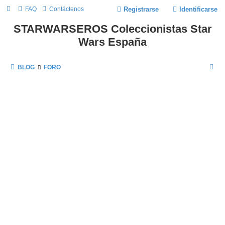
FAQ
Contáctenos
Registrarse
Identificarse
STARWARSEROS Coleccionistas Star
Wars España
B
BLOG
FORO
U
S
C
A
R