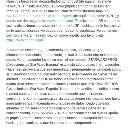
Nuestros foros están desarrollados por phpBB (de aquí en adelante
“ellos”, “sus”, “software phpBB”, “www.phpbb.com”, “phpBB Limited”,
“phpBB Teams”) el cual es una solución de foros liberada bajo la “
GNU General Public License v2 en Ingles
” (de aquí en adelante “GPL”) y
puede ser descargada de
www.phpbb.com
. El software phpBB solamente
facilita discusiones basadas en Internet y la GPL estrictamente los excluye
de lo que aprobamos y/o desaprobamos como conductas y/o contenido
permisible. Para más información sobre phpBB, por favor visite:
https://www.phpbb.com/
.
Acuerda no enviar ningun contenido abusivo, obsceno, vulgar,
difamatorio, indecente, amenazante, sexual o cualquier otro material que
pueda violar cualquier ley de su país, el país donde “STARWARSEROS
Coleccionistas Star Wars España” está instalado o Leyes Internacionales.
Hacer eso provocará que sea inmediata y permanentemente expulsado y,
si lo creemos oportuno, con notificación a su Proveedor de Servicios de
Internet. Las direcciones IP de todos los envíos son registradas como
ayuda para reforzar estas condiciones. Acuerda que “STARWARSEROS
Coleccionistas Star Wars España” tiene derecho a eliminar, editar, mover
o cerrar cualquier tema en cualquier momento que lo creamos
conveniente. Como usuario acuerda que cualquier información que haya
ingresado será almacenada en una base de datos. Dado que esta
información no será compartida con ninguna tercera parte sin su
consentimiento, ni “STARWARSEROS Coleccionistas Star Wars España”
ni phpBB podrán considerarse responsables por cualquier intento de
hacking que conlleve a que los datos sean comprometidos.