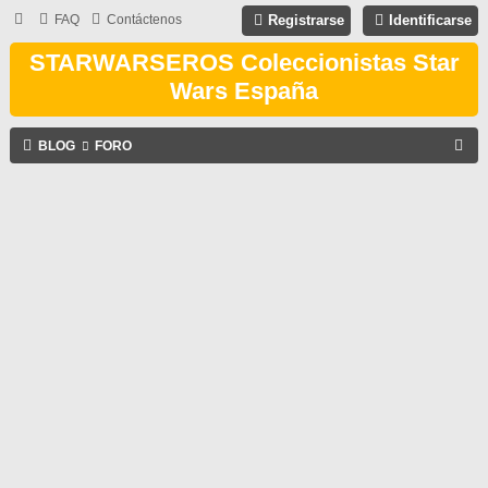
FAQ
Contáctenos
Registrarse
Identificarse
STARWARSEROS Coleccionistas Star
Wars España
B
BLOG
FORO
U
S
C
A
R