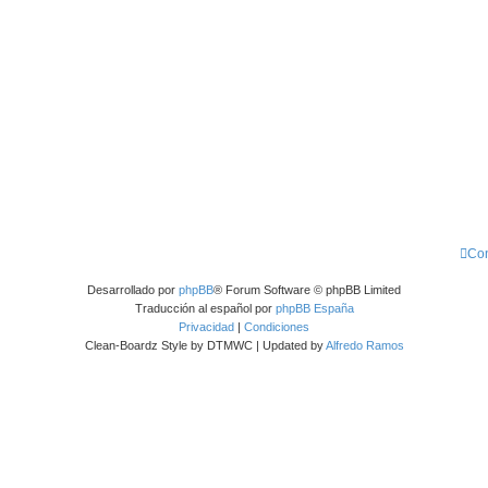
Con
Desarrollado por
phpBB
® Forum Software © phpBB Limited
Traducción al español por
phpBB España
Privacidad
|
Condiciones
Clean-Boardz Style by DTMWC | Updated by
Alfredo Ramos