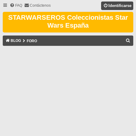
FAQ
Contáctenos
Identificarse
STARWARSEROS Coleccionistas Star
Wars España
B
BLOG
FORO
U
S
C
A
R