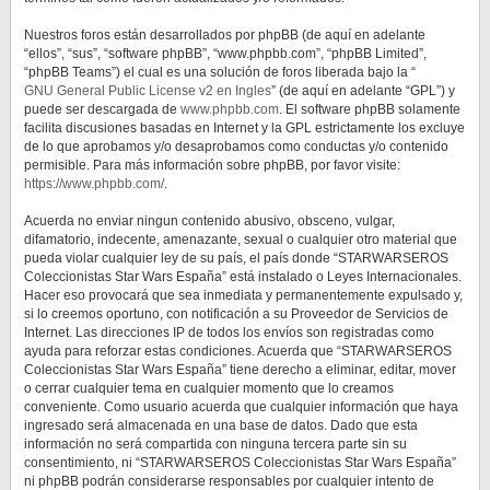
Nuestros foros están desarrollados por phpBB (de aquí en adelante
“ellos”, “sus”, “software phpBB”, “www.phpbb.com”, “phpBB Limited”,
“phpBB Teams”) el cual es una solución de foros liberada bajo la “
GNU General Public License v2 en Ingles
” (de aquí en adelante “GPL”) y
puede ser descargada de
www.phpbb.com
. El software phpBB solamente
facilita discusiones basadas en Internet y la GPL estrictamente los excluye
de lo que aprobamos y/o desaprobamos como conductas y/o contenido
permisible. Para más información sobre phpBB, por favor visite:
https://www.phpbb.com/
.
Acuerda no enviar ningun contenido abusivo, obsceno, vulgar,
difamatorio, indecente, amenazante, sexual o cualquier otro material que
pueda violar cualquier ley de su país, el país donde “STARWARSEROS
Coleccionistas Star Wars España” está instalado o Leyes Internacionales.
Hacer eso provocará que sea inmediata y permanentemente expulsado y,
si lo creemos oportuno, con notificación a su Proveedor de Servicios de
Internet. Las direcciones IP de todos los envíos son registradas como
ayuda para reforzar estas condiciones. Acuerda que “STARWARSEROS
Coleccionistas Star Wars España” tiene derecho a eliminar, editar, mover
o cerrar cualquier tema en cualquier momento que lo creamos
conveniente. Como usuario acuerda que cualquier información que haya
ingresado será almacenada en una base de datos. Dado que esta
información no será compartida con ninguna tercera parte sin su
consentimiento, ni “STARWARSEROS Coleccionistas Star Wars España”
ni phpBB podrán considerarse responsables por cualquier intento de