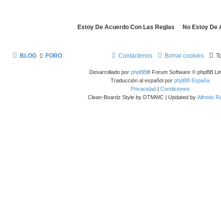
BLOG
FORO
Contáctenos
Borrar cookies
T
Desarrollado por
phpBB
® Forum Software © phpBB Lim
Traducción al español por
phpBB España
Privacidad
|
Condiciones
Clean-Boardz Style by DTMWC | Updated by
Alfredo 