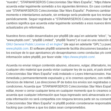
“nuestro”, “STARWARSEROS Coleccionistas Star Wars España”, “https://starwa
acuerda estar legalmente sometido a los siguientes términos. En caso contrario
use “STARWARSEROS Coleccionistas Star Wars España”. Podemos cambiar es
momento e intentaríamos avisarle, sin embargo sería prudente que los revisa
periódicamente. Seguir registrado a “STARWARSEROS Coleccionistas Star 
cambios significa que acuerda estar legalmente sometido a esos nuevos térm
actualizados y/o reformados.
Nuestros foros están desarrollados por phpBB (de aquí en adelante “ellos”, “s
“www.phpbb.com”, “phpBB Limited”, “phpBB Teams”) el cual es una solución de 
GNU General Public License v2 en Ingles
” (de aquí en adelante “GPL”) y pu
www.phpbb.com
. El software phpBB solamente facilita discusiones basadas e
los excluye de lo que aprobamos y/o desaprobamos como conductas y/o cont
información sobre phpBB, por favor visite:
https://www.phpbb.com/
.
Acuerda no enviar ningun contenido abusivo, obsceno, vulgar, difamatorio, i
cualquier otro material que pueda violar cualquier ley de su país, el país
Coleccionistas Star Wars España” está instalado o Leyes Internacionales. Ha
inmediata y permanentemente expulsado y, si lo creemos oportuno, con notifi
Servicios de Internet. Las direcciones IP de todos los envíos son registradas
condiciones. Acuerda que “STARWARSEROS Coleccionistas Star Wars España”
editar, mover o cerrar cualquier tema en cualquier momento que lo creamos 
acuerda que cualquier información que haya ingresado será almacenada en 
esta información no será compartida con ninguna tercera parte sin su con
Coleccionistas Star Wars España” ni phpBB podrán considerarse responsables
hacking que conlleve a que los datos sean comprometidos.