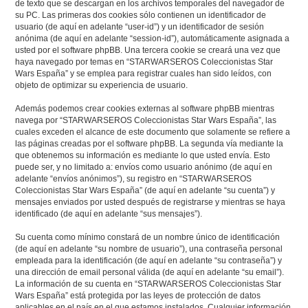
de texto que se descargan en los archivos temporales del navegador de
su PC. Las primeras dos cookies sólo contienen un identificador de
usuario (de aquí en adelante “user-id”) y un identificador de sesión
anónima (de aquí en adelante “session-id”), automáticamente asignada a
usted por el software phpBB. Una tercera cookie se creará una vez que
haya navegado por temas en “STARWARSEROS Coleccionistas Star
Wars España” y se emplea para registrar cuales han sido leídos, con
objeto de optimizar su experiencia de usuario.
Además podemos crear cookies externas al software phpBB mientras
navega por “STARWARSEROS Coleccionistas Star Wars España”, las
cuales exceden el alcance de este documento que solamente se refiere a
las páginas creadas por el software phpBB. La segunda vía mediante la
que obtenemos su información es mediante lo que usted envía. Esto
puede ser, y no limitado a: envíos como usuario anónimo (de aquí en
adelante “envíos anónimos”), su registro en “STARWARSEROS
Coleccionistas Star Wars España” (de aquí en adelante “su cuenta”) y
mensajes enviados por usted después de registrarse y mientras se haya
identificado (de aquí en adelante “sus mensajes”).
Su cuenta como mínimo constará de un nombre único de identificación
(de aquí en adelante “su nombre de usuario”), una contraseña personal
empleada para la identificación (de aquí en adelante “su contraseña”) y
una dirección de email personal válida (de aquí en adelante “su email”).
La información de su cuenta en “STARWARSEROS Coleccionistas Star
Wars España” está protegida por las leyes de protección de datos
aplicables en el país en el que estamos instalados. Cualquier información