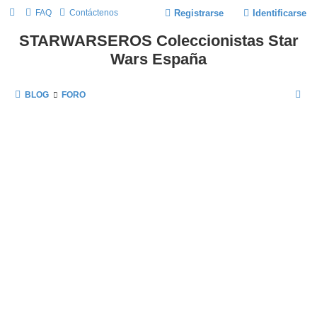
FAQ
Contáctenos
Registrarse
Identificarse
STARWARSEROS Coleccionistas Star
Wars España
B
BLOG
FORO
U
S
C
A
R