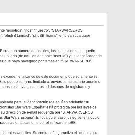
ante “nosotros”, “nos”, “nuestro”, “STARWARSEROS
om”, “phpBB Limited”, “phpBB Teams”) emplean cualquier
B crear un número de cookies, las cuales son un pequeño
 usuario (de aquí en adelante “user-id”) y un identificador de
 una vez que haya navegado por temas en “STARWARSEROS
s exceden el alcance de este documento que solamente se
Esto puede ser, y no limitado a: envíos como usuario anónimo
 mensajes enviados por usted después de registrarse y
leada para la identificación (de aquí en adelante “su
onistas Star Wars España” está protegida por las leyes de
ña y su dirección de e-mail requerida por “STARWARSEROS
s Star Wars España”. En cualquier caso, usted tiene la opción
nerados automáticamente por el software phpBB.
iferentes websites. Su contraseña garantiza el acceso a su