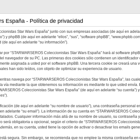
España - Política de privacidad
cionistas Star Wars España” junto con sus empresas asociadas (de aquí en adel
oro”) y phpBB (de aquí en adelante “ellos”, “sus”, “software phpBB”, “www.phpbb.c
 (de aquí en adelante “su información”).
egar por “STARWARSEROS Coleccionistas Star Wars España” hará al software phpB
el navegador de su PC. Las primeras dos cookies sólo contienen un identificador de
icamente asignada a usted por el software phpBB. Una tercera cookie se creará
ales han sido leídos, con objeto de optimizar su experiencia de usuario.
ientras navega por “STARWARSEROS Coleccionistas Star Wars España”, las cuale
da vía mediante la que obtenemos su información es mediante lo que usted envía. 
RWARSEROS Coleccionistas Star Wars España” (de aquí en adelante “su cuenta”) y
es”).
cación (de aquí en adelante “su nombre de usuario”), una contraseña personal emp
uí en adelante “su email”). La información de su cuenta en “STARWARSEROS Colecci
instalados. Cualquier información más allá de su nombre de usuario, su contrase
ro será obligatoria u opcional, según el criterio de “STARWARSEROS Coleccionista
demás, en su cuenta, usted tiene la opción de activar o desactivar los emails ge
to está segura. Sin embargo, se recomienda que no emplee la misma contraseña en d