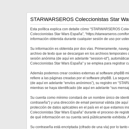
STARWARSEROS Coleccionistas Star Wars 
Esta política explica con detalle cómo “STARWARSEROS Colec
Coleccionistas Star Wars España”, “https://starwarseros.com/f
información obtenida durante cualquier sesión de uso por usted
Su información es obtenida por dos vías. Primeramente, nav
archivo de texto que se descargan en los archivos temporales d
sesión anónima (de aquí en adelante “session-id”), automát
Coleccionistas Star Wars España” y se emplea para registrar cu
Además podemos crear cookies externas al software phpBB m
refiere a las páginas creadas por el software phpBB. La segun
(de aquí en adelante “envíos anónimos”), su registro en “STA
mientras se haya identificado (de aquí en adelante “sus mensaj
Su cuenta como mínimo constará de un nombre único de identifi
contraseña”) y una dirección de email personal válida (de aq
protección de datos aplicables en el país en el que estamos 
Coleccionistas Star Wars España” durante el proceso de regist
de qué información en su cuenta será públicamente exhibida. A
Su contraseña está encriptada (cifrado de una vía) por lo tan