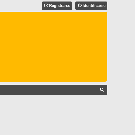
Registrarse
Identificarse
B
U
S
C
A
R