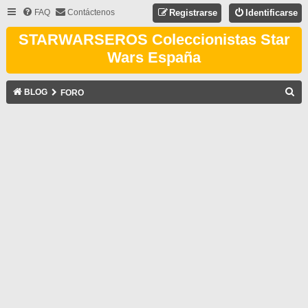
FAQ
Contáctenos
Registrarse
Identificarse
STARWARSEROS Coleccionistas Star
Wars España
B
BLOG
FORO
U
S
C
A
R