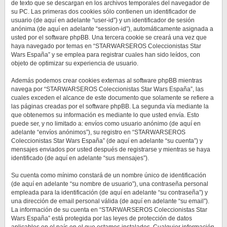
de texto que se descargan en los archivos temporales del navegador de
su PC. Las primeras dos cookies sólo contienen un identificador de
usuario (de aquí en adelante “user-id”) y un identificador de sesión
anónima (de aquí en adelante “session-id”), automáticamente asignada a
usted por el software phpBB. Una tercera cookie se creará una vez que
haya navegado por temas en “STARWARSEROS Coleccionistas Star
Wars España” y se emplea para registrar cuales han sido leídos, con
objeto de optimizar su experiencia de usuario.
Además podemos crear cookies externas al software phpBB mientras
navega por “STARWARSEROS Coleccionistas Star Wars España”, las
cuales exceden el alcance de este documento que solamente se refiere a
las páginas creadas por el software phpBB. La segunda vía mediante la
que obtenemos su información es mediante lo que usted envía. Esto
puede ser, y no limitado a: envíos como usuario anónimo (de aquí en
adelante “envíos anónimos”), su registro en “STARWARSEROS
Coleccionistas Star Wars España” (de aquí en adelante “su cuenta”) y
mensajes enviados por usted después de registrarse y mientras se haya
identificado (de aquí en adelante “sus mensajes”).
Su cuenta como mínimo constará de un nombre único de identificación
(de aquí en adelante “su nombre de usuario”), una contraseña personal
empleada para la identificación (de aquí en adelante “su contraseña”) y
una dirección de email personal válida (de aquí en adelante “su email”).
La información de su cuenta en “STARWARSEROS Coleccionistas Star
Wars España” está protegida por las leyes de protección de datos