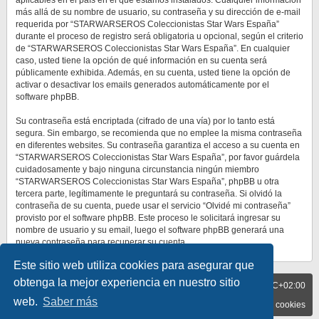
aplicables en el país en el que estamos instalados. Cualquier información
más allá de su nombre de usuario, su contraseña y su dirección de e-mail
requerida por “STARWARSEROS Coleccionistas Star Wars España”
durante el proceso de registro será obligatoria u opcional, según el criterio
de “STARWARSEROS Coleccionistas Star Wars España”. En cualquier
caso, usted tiene la opción de qué información en su cuenta será
públicamente exhibida. Además, en su cuenta, usted tiene la opción de
activar o desactivar los emails generados automáticamente por el
software phpBB.
Su contraseña está encriptada (cifrado de una vía) por lo tanto está
segura. Sin embargo, se recomienda que no emplee la misma contraseña
en diferentes websites. Su contraseña garantiza el acceso a su cuenta en
“STARWARSEROS Coleccionistas Star Wars España”, por favor guárdela
cuidadosamente y bajo ninguna circunstancia ningún miembro
“STARWARSEROS Coleccionistas Star Wars España”, phpBB u otra
tercera parte, legítimamente le preguntará su contraseña. Si olvidó la
contraseña de su cuenta, puede usar el servicio “Olvidé mi contraseña”
provisto por el software phpBB. Este proceso le solicitará ingresar su
nombre de usuario y su email, luego el software phpBB generará una
nueva contraseña para recuperar su cuenta.
Este sitio web utiliza cookies para asegurar que
obtenga la mejor experiencia en nuestro sitio
BLOG
Todos los horarios son
UTC+02:00
FORO
web.
Saber más
Contáctenos
Borrar cookies