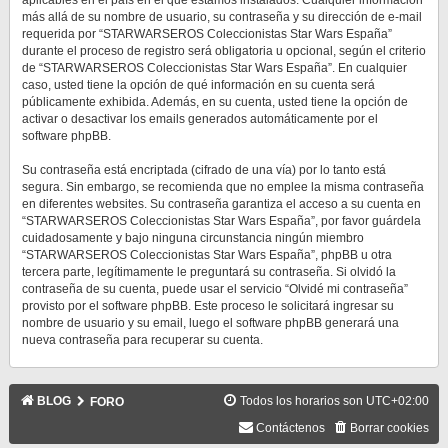
aplicables en el país en el que estamos instalados. Cualquier información
más allá de su nombre de usuario, su contraseña y su dirección de e-mail
requerida por “STARWARSEROS Coleccionistas Star Wars España”
durante el proceso de registro será obligatoria u opcional, según el criterio
de “STARWARSEROS Coleccionistas Star Wars España”. En cualquier
caso, usted tiene la opción de qué información en su cuenta será
públicamente exhibida. Además, en su cuenta, usted tiene la opción de
activar o desactivar los emails generados automáticamente por el
software phpBB.
Su contraseña está encriptada (cifrado de una vía) por lo tanto está
segura. Sin embargo, se recomienda que no emplee la misma contraseña
en diferentes websites. Su contraseña garantiza el acceso a su cuenta en
“STARWARSEROS Coleccionistas Star Wars España”, por favor guárdela
cuidadosamente y bajo ninguna circunstancia ningún miembro
“STARWARSEROS Coleccionistas Star Wars España”, phpBB u otra
tercera parte, legítimamente le preguntará su contraseña. Si olvidó la
contraseña de su cuenta, puede usar el servicio “Olvidé mi contraseña”
provisto por el software phpBB. Este proceso le solicitará ingresar su
nombre de usuario y su email, luego el software phpBB generará una
nueva contraseña para recuperar su cuenta.
BLOG
Todos los horarios son
UTC+02:00
FORO
Contáctenos
Borrar cookies