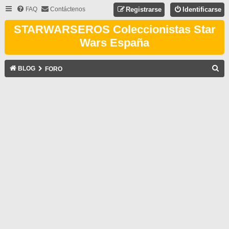
FAQ
Contáctenos
Registrarse
Identificarse
STARWARSEROS Coleccionistas Star
Wars España
B
BLOG
FORO
U
S
C
A
R