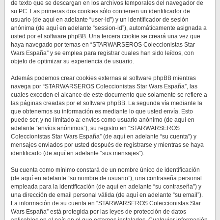
de texto que se descargan en los archivos temporales del navegador de
su PC. Las primeras dos cookies sólo contienen un identificador de
usuario (de aquí en adelante “user-id”) y un identificador de sesión
anónima (de aquí en adelante “session-id”), automáticamente asignada a
usted por el software phpBB. Una tercera cookie se creará una vez que
haya navegado por temas en “STARWARSEROS Coleccionistas Star
Wars España” y se emplea para registrar cuales han sido leídos, con
objeto de optimizar su experiencia de usuario.
Además podemos crear cookies externas al software phpBB mientras
navega por “STARWARSEROS Coleccionistas Star Wars España”, las
cuales exceden el alcance de este documento que solamente se refiere a
las páginas creadas por el software phpBB. La segunda vía mediante la
que obtenemos su información es mediante lo que usted envía. Esto
puede ser, y no limitado a: envíos como usuario anónimo (de aquí en
adelante “envíos anónimos”), su registro en “STARWARSEROS
Coleccionistas Star Wars España” (de aquí en adelante “su cuenta”) y
mensajes enviados por usted después de registrarse y mientras se haya
identificado (de aquí en adelante “sus mensajes”).
Su cuenta como mínimo constará de un nombre único de identificación
(de aquí en adelante “su nombre de usuario”), una contraseña personal
empleada para la identificación (de aquí en adelante “su contraseña”) y
una dirección de email personal válida (de aquí en adelante “su email”).
La información de su cuenta en “STARWARSEROS Coleccionistas Star
Wars España” está protegida por las leyes de protección de datos