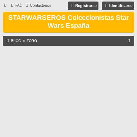
FAQ
Contáctenos
Registrarse
Identificarse
STARWARSEROS Coleccionistas Star
Wars España
B
BLOG
FORO
U
S
C
A
R