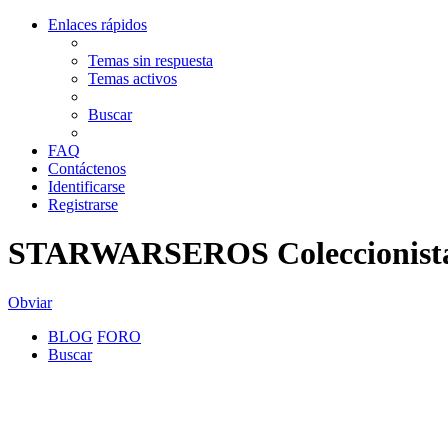
Enlaces rápidos
Temas sin respuesta
Temas activos
Buscar
FAQ
Contáctenos
Identificarse
Registrarse
STARWARSEROS Coleccionistas
Obviar
BLOG
FORO
Buscar