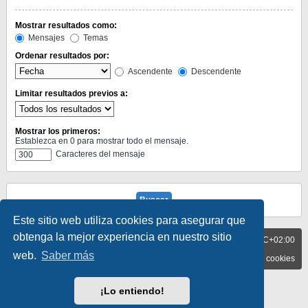
Mostrar resultados como:
Mensajes
Temas
Ordenar resultados por:
Ascendente
Descendente
Limitar resultados previos a:
Mostrar los primeros:
Establezca en 0 para mostrar todo el mensaje.
Caracteres del mensaje
Este sitio web utiliza cookies para asegurar que
obtenga la mejor experiencia en nuestro sitio
BLOG
Todos los horarios son
UTC+02:00
FORO
web.
Saber más
Contáctenos
Borrar cookies
Desarrollado por
phpBB
® Forum Software © phpBB Limited
¡Lo entiendo!
Traducción al español por
phpBB España
Privacidad
|
Condiciones