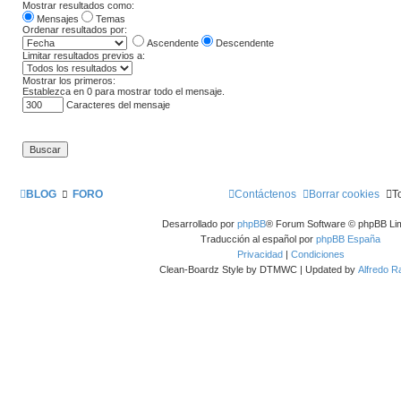
Mostrar resultados como:
Mensajes
Temas
Ordenar resultados por:
Ascendente
Descendente
Limitar resultados previos a:
Mostrar los primeros:
Establezca en 0 para mostrar todo el mensaje.
Caracteres del mensaje
BLOG
FORO
Contáctenos
Borrar cookies
T
Desarrollado por
phpBB
® Forum Software © phpBB Lim
Traducción al español por
phpBB España
Privacidad
|
Condiciones
Clean-Boardz Style by DTMWC | Updated by
Alfredo 