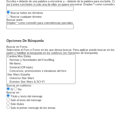
Escriba
+
delante de una palabra a encontrar y
-
delante de la palabra para excluirla. 
por
|
entre corchetes si solo una de ellas se quiere encontrar. Emplee
*
como comodín pa
Buscar todos los términos
Buscar cualquier término
Buscar autor:
Emplee * como comodín para coincidencias parciales.
Opciones De Búsqueda
Buscar en Foros:
Seleccione el Foro o Foros en los que desea buscar. Para agilizar puede buscar en los
padre y habilitar la búsqueda en los subforos (en Opciones de búsqueda).
Buscar en subforos:
Sí
No
Buscar en :
Título y texto del mensaje
Solo el texto del mensaje
Solo títulos
Solo el primer mensaje de los temas