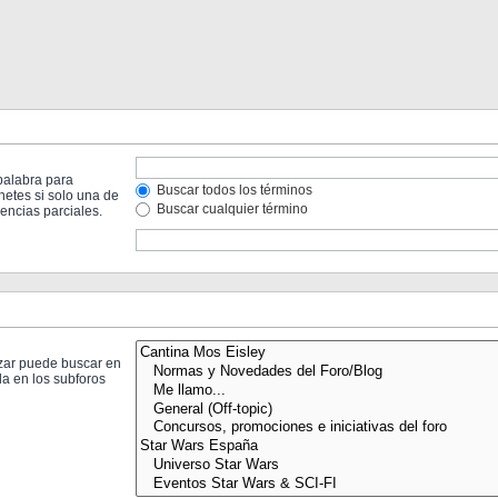
palabra para
Buscar todos los términos
hetes si solo una de
Buscar cualquier término
ncias parciales.
izar puede buscar en
da en los subforos