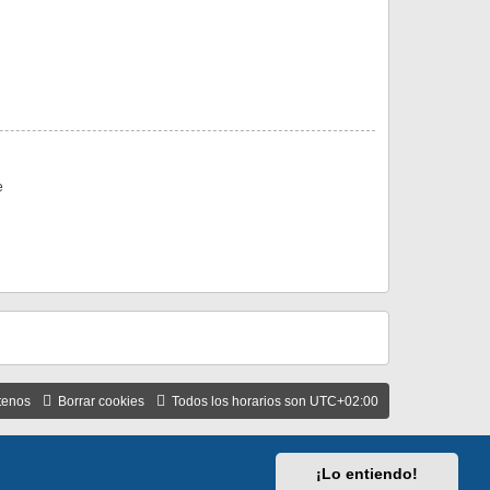
e
tenos
Borrar cookies
Todos los horarios son
UTC+02:00
¡Lo entiendo!