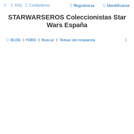
FAQ
Contáctenos
Registrarse
Identificarse
STARWARSEROS Coleccionistas Star
Wars España
B
BLOG
FORO
Buscar
Temas sin respuesta
U
S
C
A
R