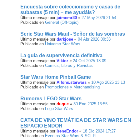
Encuesta sobre coleccionismo y casas de
subastas (5 min) – me ayudáis?
Último mensaje por
jaimemr30
«
27 May 2026 21:54
Publicado en
General (Off-topic)
Serie Star Wars Maul - Señor de las sombras
Último mensaje por
darkjose
«
04 Abr 2026 00:33
Publicado en
Universo Star Wars
La guía de supervivencia definitiva
Último mensaje por
Viktor
«
24 Oct 2025 13:09
Publicado en
Comics, Libros y Revistas
Star Wars Home Pinball Game
Último mensaje por
Alfons.starwars
«
10 Ago 2025 13:13
Publicado en
Promociones y Merchandising
Rumores LEGO Star Wars
Último mensaje por
duque
«
30 Ene 2025 15:55
Publicado en
Lego Star Wars
CATA DE VINO TEMÁTICA DE STAR WARS EN
ESPACIO ENDOR
Último mensaje por
IreneEndor
«
18 Dic 2024 17:27
Publicado en
Eventos Star Wars & SCI-FI