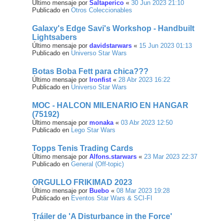
Último mensaje por
Saltaperico
«
30 Jun 2023 21:10
Publicado en
Otros Coleccionables
Galaxy's Edge Savi's Workshop - Handbuilt
Lightsabers
Último mensaje por
davidstarwars
«
15 Jun 2023 01:13
Publicado en
Universo Star Wars
Botas Boba Fett para chica???
Último mensaje por
Ironfist
«
28 Abr 2023 16:22
Publicado en
Universo Star Wars
MOC - HALCON MILENARIO EN HANGAR
(75192)
Último mensaje por
monaka
«
03 Abr 2023 12:50
Publicado en
Lego Star Wars
Topps Tenis Trading Cards
Último mensaje por
Alfons.starwars
«
23 Mar 2023 22:37
Publicado en
General (Off-topic)
ORGULLO FRIKIMAD 2023
Último mensaje por
Buebo
«
08 Mar 2023 19:28
Publicado en
Eventos Star Wars & SCI-FI
Tráiler de 'A Disturbance in the Force'