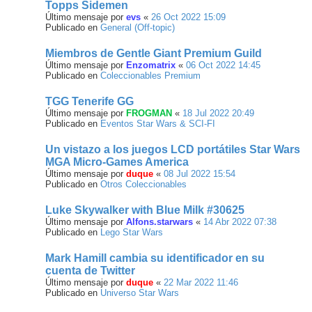
Topps Sidemen
Último mensaje por
evs
«
26 Oct 2022 15:09
Publicado en
General (Off-topic)
Miembros de Gentle Giant Premium Guild
Último mensaje por
Enzomatrix
«
06 Oct 2022 14:45
Publicado en
Coleccionables Premium
TGG Tenerife GG
Último mensaje por
FROGMAN
«
18 Jul 2022 20:49
Publicado en
Eventos Star Wars & SCI-FI
Un vistazo a los juegos LCD portátiles Star Wars
MGA Micro-Games America
Último mensaje por
duque
«
08 Jul 2022 15:54
Publicado en
Otros Coleccionables
Luke Skywalker with Blue Milk #30625
Último mensaje por
Alfons.starwars
«
14 Abr 2022 07:38
Publicado en
Lego Star Wars
Mark Hamill cambia su identificador en su
cuenta de Twitter
Último mensaje por
duque
«
22 Mar 2022 11:46
Publicado en
Universo Star Wars