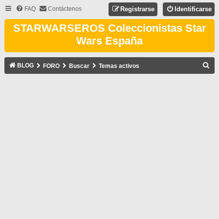
FAQ
Contáctenos
Registrarse
Identificarse
STARWARSEROS Coleccionistas Star
Wars España
B
BLOG
FORO
Buscar
Temas activos
U
S
C
A
R