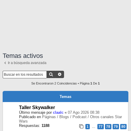
Temas activos
Ir a búsqueda avanzada
Buscar
Búsqueda Avanzada
Se Encontraron 2 Coincidencias • Página
1
De
1
Temas
Taller Skywalker
Último mensaje por
claalc
«
07 Ago 2026 08:38
Publicado en
Páginas / Blogs / Podcast / Otros canales Star
Wars
Respuestas:
1188
1
…
77
78
79
80