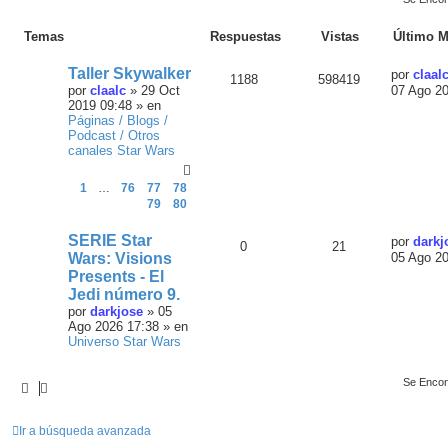
Temas
Respuestas
Vistas
Último M
Taller Skywalker
por
claal
1188
598419
por
claalc
»
29 Oct
07 Ago 2
2019 09:48
» en
Páginas / Blogs /
Podcast / Otros
canales Star Wars
1
…
76
77
78
79
80
SERIE Star
por
darkj
0
21
Wars: Visions
05 Ago 2
Presents - El
Jedi número 9.
por
darkjose
»
05
Ago 2026 17:38
» en
Universo Star Wars
Se Encon
Ir a búsqueda avanzada