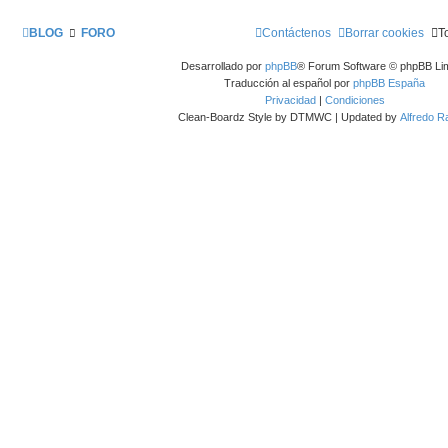
BLOG
FORO
Contáctenos
Borrar cookies
T
Desarrollado por
phpBB
® Forum Software © phpBB Lim
Traducción al español por
phpBB España
Privacidad
|
Condiciones
Clean-Boardz Style by DTMWC | Updated by
Alfredo 