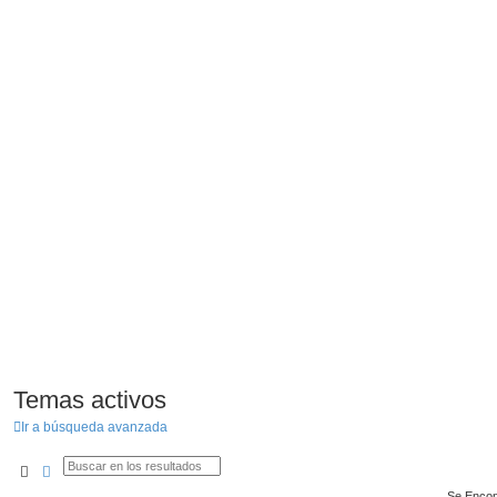
Temas activos
Ir a búsqueda avanzada
Buscar
Búsqueda Avanzada
Se Encon