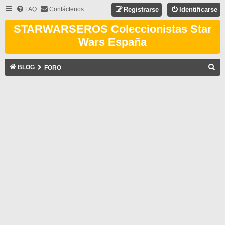
FAQ
Contáctenos
Registrarse
Identificarse
STARWARSEROS Coleccionistas Star
Wars España
B
BLOG
FORO
U
S
C
A
R