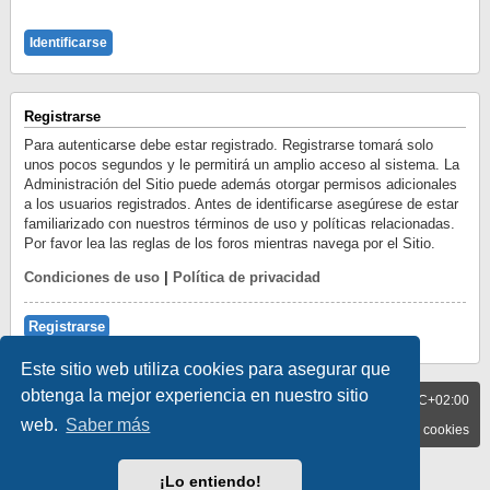
Registrarse
Para autenticarse debe estar registrado. Registrarse tomará solo
unos pocos segundos y le permitirá un amplio acceso al sistema. La
Administración del Sitio puede además otorgar permisos adicionales
a los usuarios registrados. Antes de identificarse asegúrese de estar
familiarizado con nuestros términos de uso y políticas relacionadas.
Por favor lea las reglas de los foros mientras navega por el Sitio.
Condiciones de uso
|
Política de privacidad
Registrarse
Este sitio web utiliza cookies para asegurar que
obtenga la mejor experiencia en nuestro sitio
BLOG
Todos los horarios son
UTC+02:00
FORO
web.
Saber más
Contáctenos
Borrar cookies
Desarrollado por
phpBB
® Forum Software © phpBB Limited
¡Lo entiendo!
Traducción al español por
phpBB España