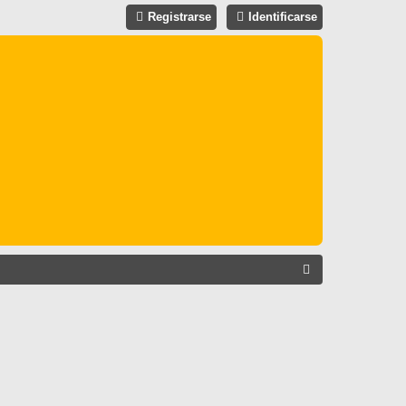
Registrarse
Identificarse
B
U
S
C
A
R